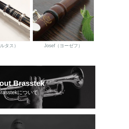
（アルタス）
Josef（ヨーゼフ）
out Brasstek
Brasstekについて