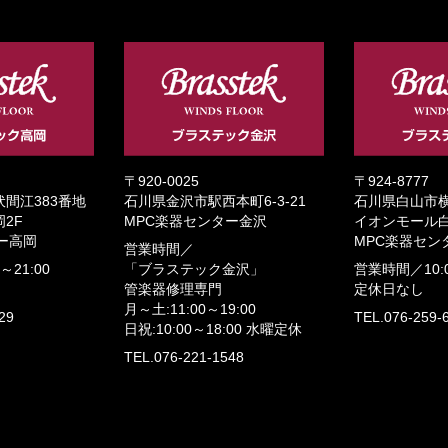
〒920-0025
〒924-8777
間江383番地
石川県金沢市駅西本町6-3-21
石川県白山市横
2F
MPC楽器センター金沢
イオンモール白
ー高岡
MPC楽器セン
営業時間／
0～21:00
「ブラステック金沢」
営業時間／
10:
管楽器修理専門
定休日なし
月～土:11:00～19:00
29
TEL.076-259-
日祝:10:00～18:00
水曜定休
TEL.076-221-1548