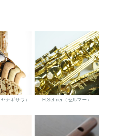
wa（ヤナギサワ）
H.Selmer（セルマー）