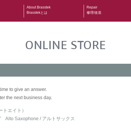
About Brasstek
Repair
Brasstekとは
修理/改造
ONLINE STORE
time to give an answer.
ter the next business day.
ルートエイト）
ic ” Alto Saxophone / アルトサックス