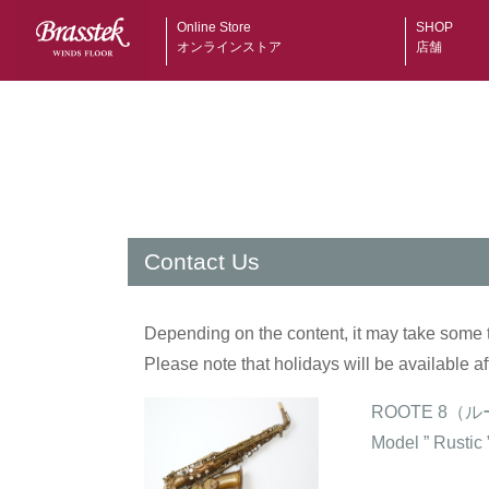
Online Store
SHOP
オンラインストア
店舗
Contact Us
Depending on the content, it may take some 
Please note that holidays will be available af
ROOTE 8（
Model ” Rust