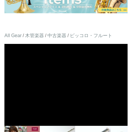
All Gear
/
木管楽器
/
中古楽器
/
ピッコロ・フルート