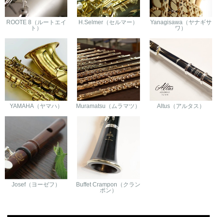
ROOTE 8（ルートエイ
H.Selmer（セルマー）
Yanagisawa（ヤナギサ
ト）
ワ）
YAMAHA（ヤマハ）
Muramatsu（ムラマツ）
Altus（アルタス）
Josef（ヨーゼフ）
Buffet Crampon（クラン
ポン）