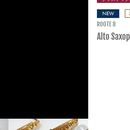
NEW
ROOTE 8
Alto Saxo