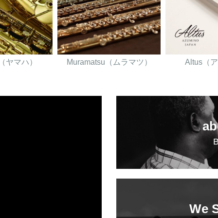
A（ヤマハ）
Muramatsu（ムラマツ）
Altus
ab
We S