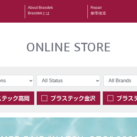
About Brasstek
Repair
Brasstekとは
修理/改造
ONLINE STORE