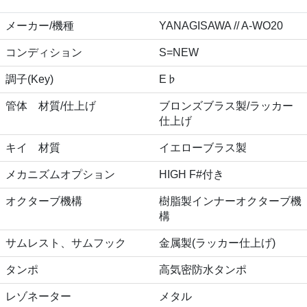
メーカー/機種
YANAGISAWA // A-WO20
コンディション
S=NEW
調子(Key)
E♭
管体 材質/仕上げ
ブロンズブラス製/ラッカー
仕上げ
キイ 材質
イエローブラス製
メカニズムオプション
HIGH F#付き
オクターブ機構
樹脂製インナーオクターブ機
構
サムレスト、サムフック
金属製(ラッカー仕上げ)
タンポ
高気密防水タンポ
レゾネーター
メタル