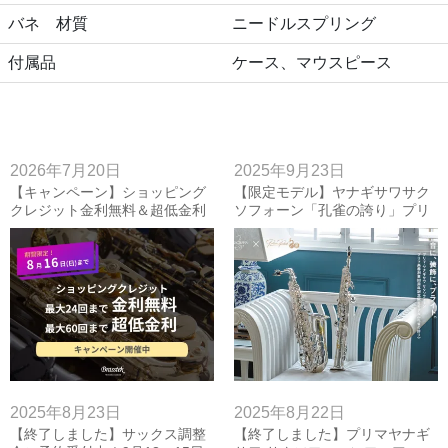
バネ 材質
ニードルスプリング
付属品
ケース、マウスピース
2026年7月20日
2025年9月23日
【キャンペーン】ショッピング
【限定モデル】ヤナギサワサク
クレジット金利無料＆超低金利
ソフォーン「孔雀の誇り」プリ
キャンペーン~8/16(日)
マ楽器創業80周年記念モデル！
アルト、ソプラノ入荷しまし
た！
2025年8月23日
2025年8月22日
【終了しました】サックス調整
【終了しました】プリマヤナギ