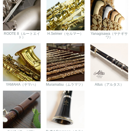
ROOTE 8（ルートエイ
H.Selmer（セルマー）
Yanagisawa（ヤナギサ
ト）
ワ）
YAMAHA（ヤマハ）
Muramatsu（ムラマツ）
Altus（アルタス）