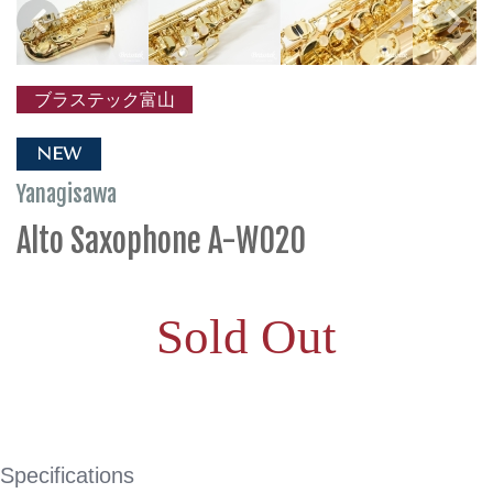
ブラステック富山
NEW
Yanagisawa
Alto Saxophone A-WO20
Sold Out
Specifications