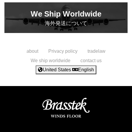
We Ship Worldwide
海外発送について
about
Privacy policy
tradelaw
We ship worldwide
contact us
United States
English