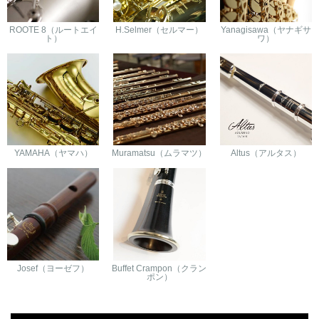
ROOTE 8（ルートエイ
H.Selmer（セルマー）
Yanagisawa（ヤナギサ
ト）
ワ）
YAMAHA（ヤマハ）
Muramatsu（ムラマツ）
Altus（アルタス）
Josef（ヨーゼフ）
Buffet Crampon（クラン
ポン）