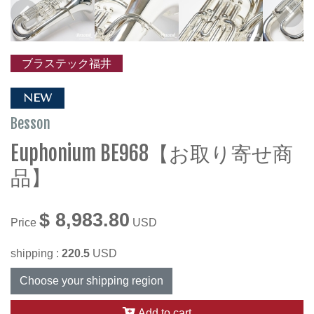
ブラステック福井
NEW
Besson
Euphonium BE968【お取り寄せ商
品】
$ 8,983.80
Price
USD
shipping :
220.5
USD
Choose your shipping region
Add to cart