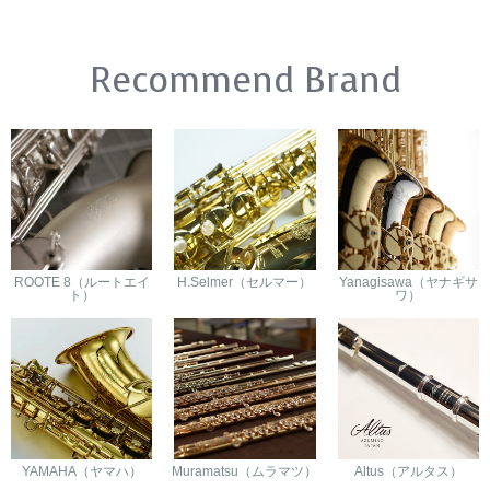
Recommend Brand
ROOTE 8（ルートエイ
H.Selmer（セルマー）
Yanagisawa（ヤナギサ
ト）
ワ）
YAMAHA（ヤマハ）
Muramatsu（ムラマツ）
Altus（アルタス）