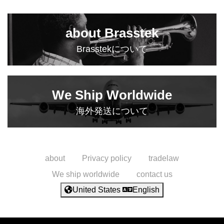
about Brasstek
Brasstekについて
We Ship Worldwide
海外発送について
about
Privacy policy
tradelaw
We ship worldwide
contact us
United States
English