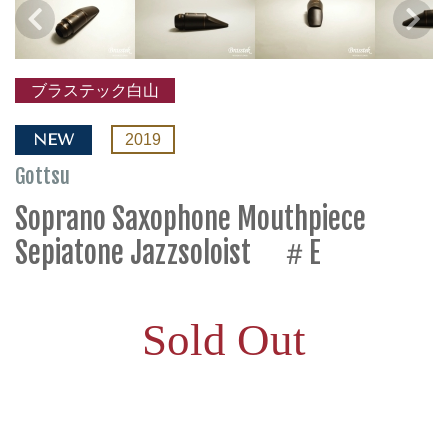
ブラステック白山
NEW
2019
Gottsu
Soprano Saxophone Mouthpiece
Sepiatone Jazzsoloist ＃E
Sold Out