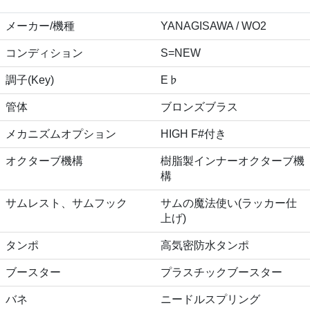
メーカー/機種
YANAGISAWA / WO2
コンディション
S=NEW
調子(Key)
E♭
管体
ブロンズブラス
メカニズムオプション
HIGH F#付き
オクターブ機構
樹脂製インナーオクターブ機
構
サムレスト、サムフック
サムの魔法使い(ラッカー仕
上げ)
タンポ
高気密防水タンポ
ブースター
プラスチックブースター
バネ
ニードルスプリング