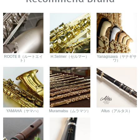
ROOTE 8（ルートエイ
H.Selmer（セルマー）
Yanagisawa（ヤナギサ
ト）
ワ）
YAMAHA（ヤマハ）
Muramatsu（ムラマツ）
Altus（アルタス）