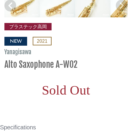
ブラステック高岡
NEW
2021
Yanagisawa
Alto Saxophone A-WO2
Sold Out
Specifications