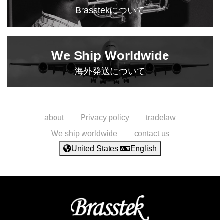
Brasstekについて
We Ship Worldwide
海外発送について
about
Privacy policy
tradelaw
We ship worldwide
contact us
United States
English