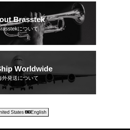
out Brasstek
Brasstekについて
hip Worldwide
海外発送について
nited States
English