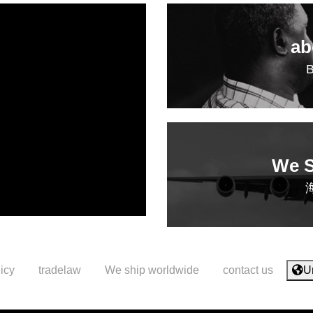
ab
We S
icy
tradelaw
We ship worldwide
contact us
U