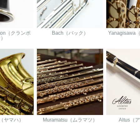
ampon（クランポ
Bach（バック）
Yanagisa
ン）
A（ヤマハ）
Muramatsu（ムラマツ）
Altus