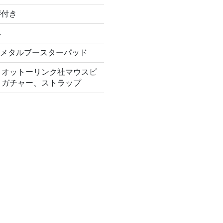
F#付き
ネ
ni社メタルブースターパッド
、オットーリンク社マウスピ
リガチャー、ストラップ