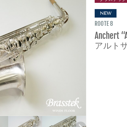
NEW
ROOTE 8
Anchert “
アルト