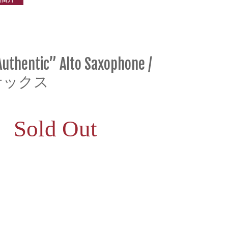
Authentic” Alto Saxophone /
サックス
Sold Out