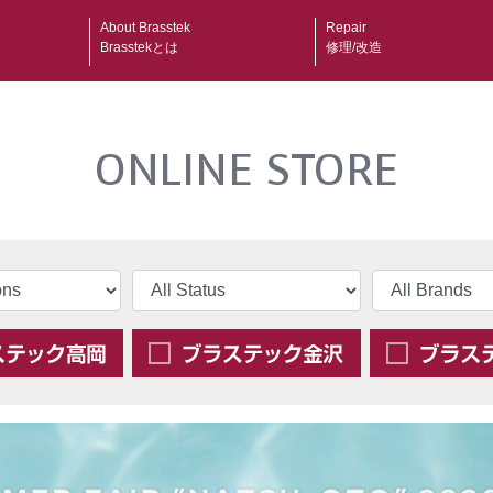
About Brasstek
Repair
Brasstekとは
修理/改造
ONLINE STORE