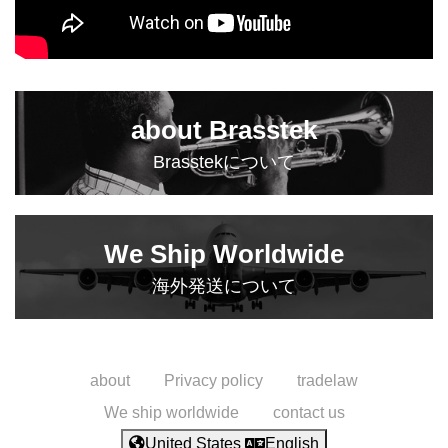
about Brasstek
Brasstekについて
We Ship Worldwide
海外発送について
about
Privacy policy
tradelaw
We ship worldwide
contact us
United States
English