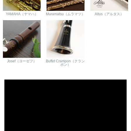
YAMAHA（ヤマハ）
Muramatsu（ムラマツ）
Altus（アルタス）
Josef（ヨーゼフ）
Buffet Crampon（クラン
ポン）