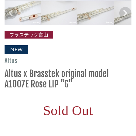
ブラステック富山
NEW
Altus
Altus x Brasstek original model
A1007E Rose LIP ”G”
Sold Out