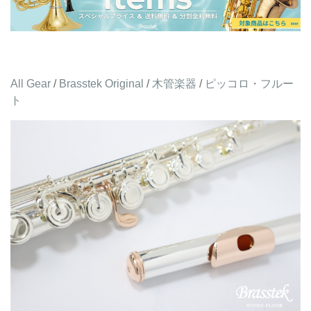
All Gear
/
Brasstek Original
/
木管楽器
/
ピッコロ・フルー
ト