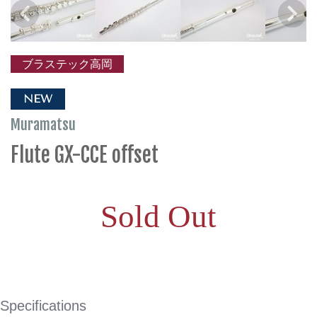
ブラステック高岡
NEW
Muramatsu
Flute GX-CCE offset
Sold Out
Specifications