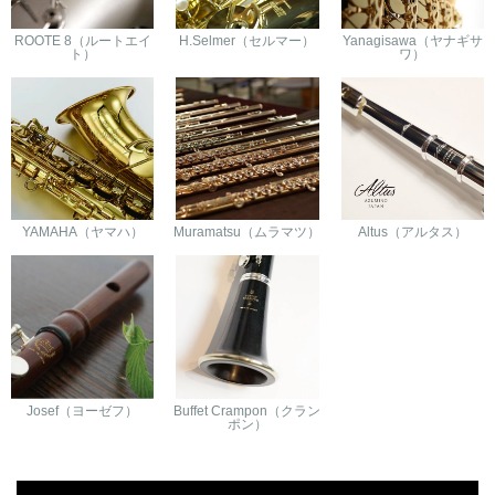
ROOTE 8（ルートエイ
H.Selmer（セルマー）
Yanagisawa（ヤナギサ
ト）
ワ）
YAMAHA（ヤマハ）
Muramatsu（ムラマツ）
Altus（アルタス）
Josef（ヨーゼフ）
Buffet Crampon（クラン
ポン）