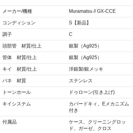
メーカー/機種
Muramatsu // GX-CCE
コンディション
S【新品】
調子
C
頭部管 材質/仕上
銀製（Ag925）
管体 材質/仕上
銀製（Ag925）
キイ 材質/仕上
洋銀製/銀メッキ
バネ 材質
ステンレス
トーンホール
ドゥローン(引き上げ)
キイシステム
カバードキィ、Eメカニズム
付き
付属品
ケース、クリーニングロッ
ド、ガーゼ、クロス