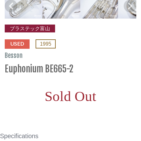
ブラステック富山
USED
1995
Besson
Euphonium BE665-2
Sold Out
Specifications