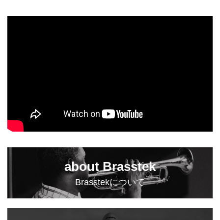
about Brasstek
Brasstekについて