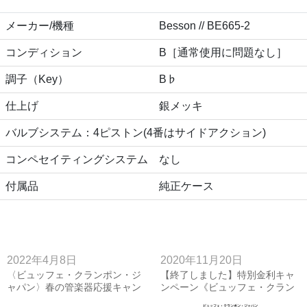
メーカー/機種
Besson // BE665-2
コンディション
B［通常使用に問題なし］
調子（Key）
B♭
仕上げ
銀メッキ
バルブシステム：4ピストン(4番はサイドアクション)
コンペセイティングシステム
なし
付属品
純正ケース
2022年4月8日
2020年11月20日
〈ビュッフェ・クランポン・ジ
【終了しました】特別金利キャ
ャパン〉春の管楽器応援キャン
ンペーン《ビュッフェ・クラン
ペーン
ポン》