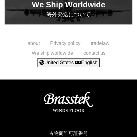
We Ship Worldwide
海外発送について
about
Privacy policy
tradelaw
We ship worldwide
contact us
United States
English
古物商許可証番号