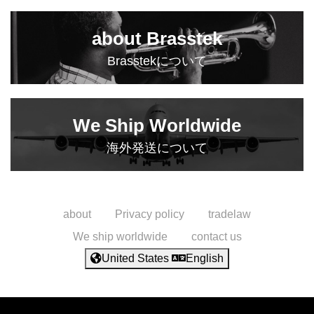
about Brasstek
Brasstekについて
We Ship Worldwide
海外発送について
about
Privacy policy
tradelaw
We ship worldwide
contact us
United States
English