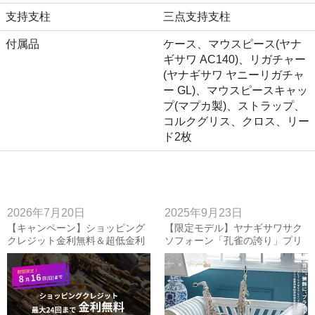
支持支柱
三点支持支柱
付属品
ケース、マウスピース(ヤナ
ギサワ AC140)、リガチャー
(ヤナギサワ ヤニーリガチャ
ー GL)、マウスピースキャッ
プ(マプカ製)、ストラップ、
コルクグリス、クロス、リー
ド2枚
2026年7月20日
2025年9月23日
【キャンペーン】ショッピング
【限定モデル】ヤナギサワサク
クレジット金利無料＆超低金利
ソフォーン「孔雀の誇り」プリ
キャンペーン~8/16(日)
マ楽器創業80周年記念モデル！
アルト、ソプラノ入荷しまし
た！