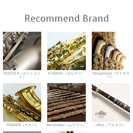
Recommend Brand
ROOTE 8（ルートエイ
H.Selmer（セルマー）
Yanagisawa（ヤナギサ
ト）
ワ）
YAMAHA（ヤマハ）
Muramatsu（ムラマツ）
Altus（アルタス）