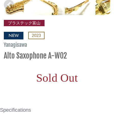
ブラステック富山
NEW
2023
Yanagisawa
Alto Saxophone A-WO2
Sold Out
Specifications