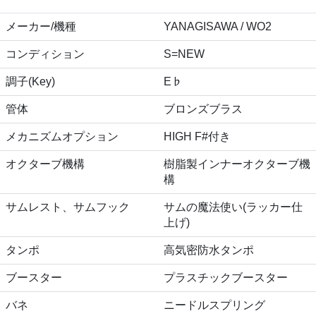
メーカー/機種
YANAGISAWA / WO2
コンディション
S=NEW
調子(Key)
E♭
管体
ブロンズブラス
メカニズムオプション
HIGH F#付き
オクターブ機構
樹脂製インナーオクターブ機
構
サムレスト、サムフック
サムの魔法使い(ラッカー仕
上げ)
タンポ
高気密防水タンポ
ブースター
プラスチックブースター
バネ
ニードルスプリング