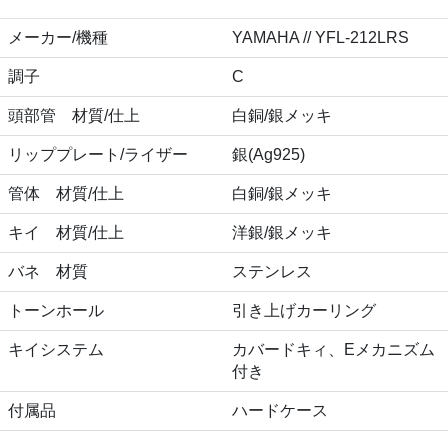
メーカー/機種
YAMAHA // YFL-212LRS
調子
C
頭部管 材質/仕上
白銅/銀メッキ
リッププレート/ライザー
銀(Ag925)
管体 材質/仕上
白銅/銀メッキ
キイ 材質/仕上
洋銀/銀メッキ
バネ 材質
ステンレス
トーンホール
引き上げカーリング
キイシステム
カバードキィ、Eメカニズム
付き
付属品
ハードケース