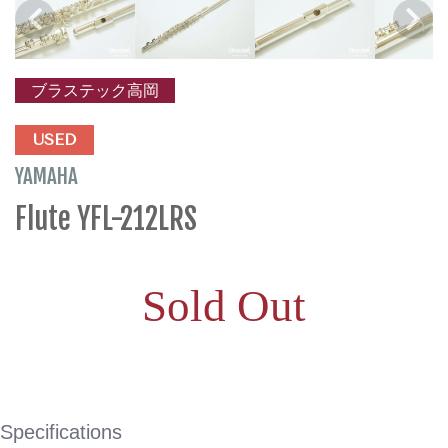
ブラステック高岡
USED
YAMAHA
Flute YFL-212LRS
Sold Out
Specifications