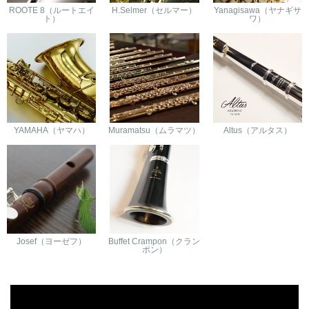
ROOTE 8（ルートエイ
H.Selmer（セルマー）
Yanagisawa（ヤナギサ
ト）
ワ）
YAMAHA（ヤマハ）
Muramatsu（ムラマツ）
Altus（アルタス）
Josef（ヨーゼフ）
Buffet Crampon（クラン
ポン）