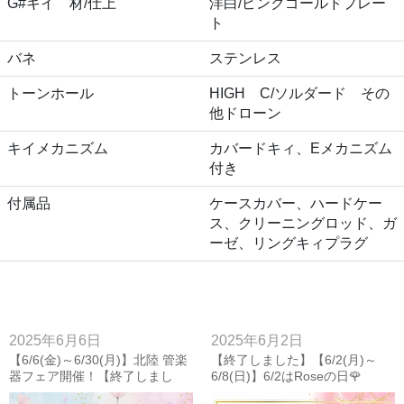
G#キイ 材/仕上
洋白/ピンクゴールドプレー
ト
バネ
ステンレス
トーンホール
HIGH C/ソルダード その
他ドローン
キイメカニズム
カバードキィ、Eメカニズム
付き
付属品
ケースカバー、ハードケー
ス、クリーニングロッド、ガ
ーゼ、リングキィプラグ
2025年6月6日
2025年6月2日
【6/6(金)～6/30(月)】北陸 管楽
【終了しました】【6/2(月)～
器フェア開催！【終了しまし
6/8(日)】6/2はRoseの日🌹
た】
Roseフルート特別キャンペーン