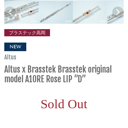
ブラステック高岡
NEW
Altus
Altus x Brasstek Brasstek original
model A10RE Rose LIP ”D”
Sold Out