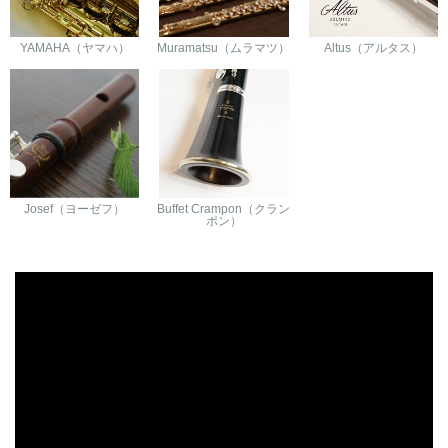
YAMAHA（ヤマハ）
Muramatsu（ムラマツ）
Altus（アルタス）
Josef（ヨーゼフ）
Buffet Crampon（クラン
ポン）