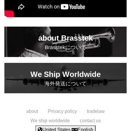
about Brasstek
Brasstekについて
We Ship Worldwide
海外発送について
about
Privacy policy
tradelaw
We ship worldwide
contact us
United States
English