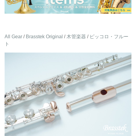
All Gear
/
Brasstek Original
/
木管楽器
/
ピッコロ・フルー
ト