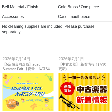
Bell Material / Finish
Gold Brass / One piece
Accessories
Case, mouthpiece
No cleaning supplies are included. Please purchase
separately.
2026年7月14日
2026年7月1日
【5店舗合同企画】2026
【中古楽器】 新着情報！(7/30
Summer Fair 【夏音 – NATSU-
更新)
OTO】