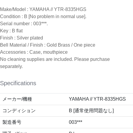
Make/Model : YAMAHA // YTR-8335HGS
Condition : B [No problem in normal use].
Serial number : 003***.
Key : B flat
Finish : Silver plated
Bell Material / Finish : Gold Brass / One piece
Accessories : Case, mouthpiece
No cleaning supplies are included. Please purchase
separately.
Specifications
メーカー/機種
YAMAHA // YTR-8335HGS
コンディション
B [通常使用問題なし]
製造番号
003***