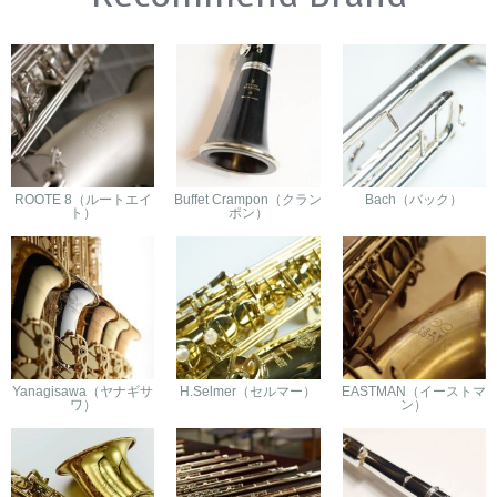
ROOTE 8（ルートエイ
Buffet Crampon（クラン
Bach（バック）
ト）
ポン）
Yanagisawa（ヤナギサ
H.Selmer（セルマー）
EASTMAN（イーストマ
ワ）
ン）