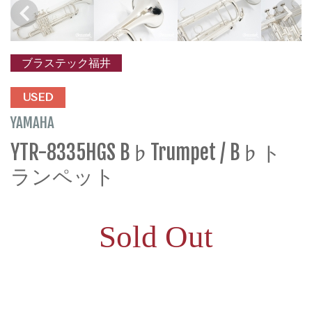
ブラステック福井
USED
YAMAHA
YTR-8335HGS B♭Trumpet / B♭ト
ランペット
Sold Out