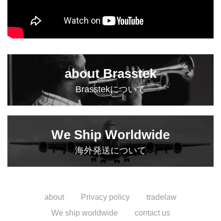
about Brasstek
Brasstekについて
We Ship Worldwide
海外発送について
about
Privacy policy
tradelaw
We ship worldwide
contact us