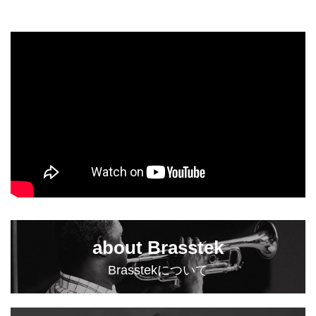
about Brasstek
Brasstekについて