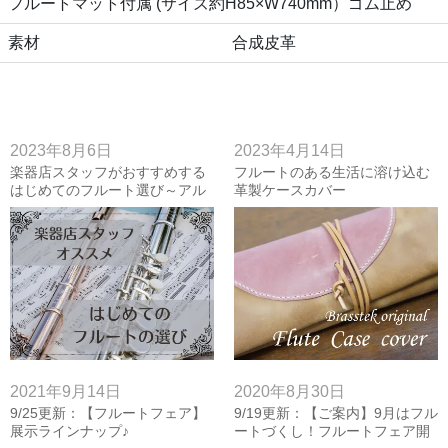
フルートマット付属 (サイズ約H85×W740mm）ゴム止め
素材
合成皮革
2023年8月6日
2023年4月14日
楽器店スタッフがおすすめする
フルートのある生活に溶け込む
はじめてのフルート選び～アル
革製ケースカバー
タス・ムラマツ・ヤマハ・ミヤ
ザワ・サンキョウ・パール～
2021年9月14日
2020年8月30日
9/25更新：【フルートフェア】
9/19更新：【ご案内】9月はフル
展示ラインナップ♪
ートづくし！フルートフェア開