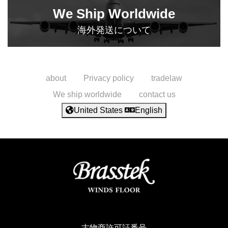
We Ship Worldwide
海外発送について
about
Privacy policy
tradelaw
We ship worldwide
contact us
United States
English
古物商許可証番号