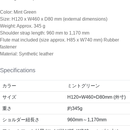
Color: Mint Green
Size: H120 x W460 x D80 mm (external dimensions)
Weight: Approx. 345 g
Shoulder strap length: 960 mm to 1,170 mm
Flute mat included (size approx. H85 x W740 mm) Rubber
fastener
Material: Synthetic leather
Specifications
カラー
ミントグリーン
サイズ
H120×W460×D80mm (外寸)
重さ
約345g
ショルダー紐長さ
960mm～1,170mm