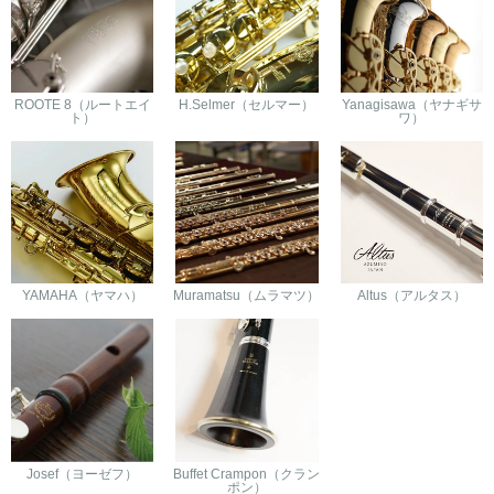
ROOTE 8（ルートエイ
H.Selmer（セルマー）
Yanagisawa（ヤナギサ
ト）
ワ）
YAMAHA（ヤマハ）
Muramatsu（ムラマツ）
Altus（アルタス）
Josef（ヨーゼフ）
Buffet Crampon（クラン
ポン）