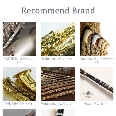
Recommend Brand
ROOTE 8（ルートエイ
H.Selmer（セルマー）
Yanagisawa（ヤナギサ
ト）
ワ）
YAMAHA（ヤマハ）
Muramatsu（ムラマツ）
Altus（アルタス）