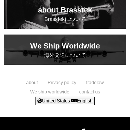
about Brasstek
Brasstekについて
We Ship Worldwide
海外発送について
about
Privacy policy
tradelaw
We ship worldwide
contact us
United States
English