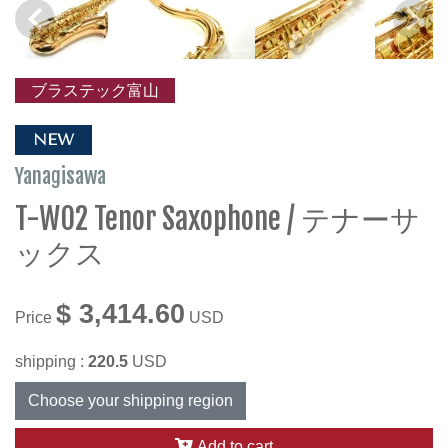
ブラステック富山
NEW
Yanagisawa
T-WO2 Tenor Saxophone / テナーサ
ックス
$ 3,414.60
Price
USD
shipping :
220.5
USD
Choose your shipping region
Add to cart