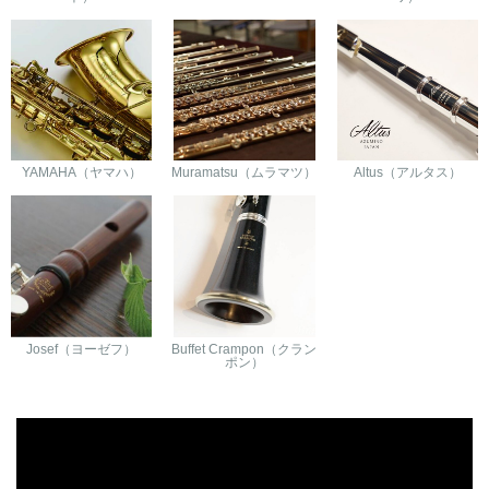
YAMAHA（ヤマハ）
Muramatsu（ムラマツ）
Altus（アルタス）
Josef（ヨーゼフ）
Buffet Crampon（クラン
ポン）