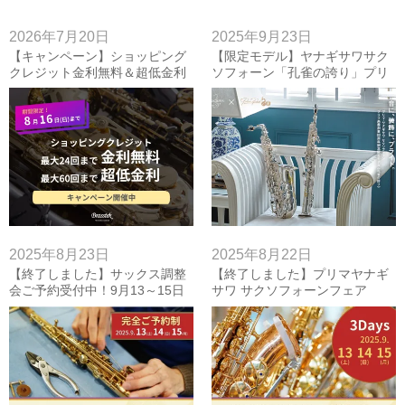
2026年7月20日
2025年9月23日
【キャンペーン】ショッピング
【限定モデル】ヤナギサワサク
クレジット金利無料＆超低金利
ソフォーン「孔雀の誇り」プリ
キャンペーン~8/16(日)
マ楽器創業80周年記念モデル！
アルト、ソプラノ入荷しまし
た！
2025年8月23日
2025年8月22日
【終了しました】サックス調整
【終了しました】プリマヤナギ
会ご予約受付中！9月13～15日
サワ サクソフォーンフェア
2025！楽器展示・調整会・ライ
ブ・レッスン！9月13～15日