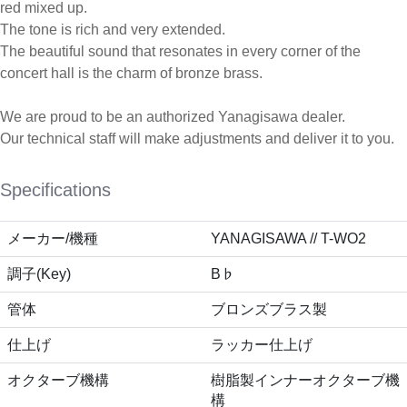
red mixed up.
The tone is rich and very extended.
The beautiful sound that resonates in every corner of the
concert hall is the charm of bronze brass.
We are proud to be an authorized Yanagisawa dealer.
Our technical staff will make adjustments and deliver it to you.
Specifications
メーカー/機種
YANAGISAWA // T-WO2
調子(Key)
B♭
管体
ブロンズブラス製
仕上げ
ラッカー仕上げ
オクターブ機構
樹脂製インナーオクターブ機
構