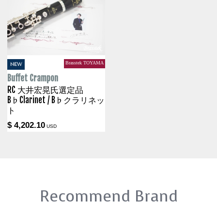
Brasstek TOYAMA
NEW
Buffet Crampon
RC 大井宏晃氏選定品
B♭Clarinet / B♭クラリネッ
ト
$ 4,202.10
USD
Recommend Brand