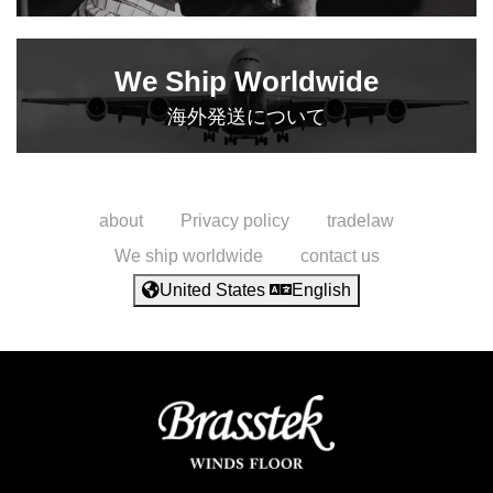
We Ship Worldwide
海外発送について
about
Privacy policy
tradelaw
We ship worldwide
contact us
United States
English