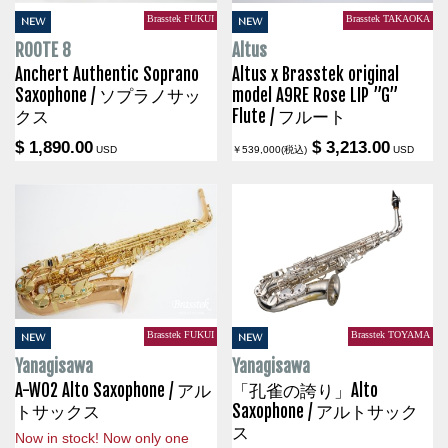
Brasstek FUKUI
Brasstek TAKAOKA
NEW
NEW
ROOTE 8
Altus
Anchert Authentic Soprano
Altus x Brasstek original
Saxophone / ソプラノサッ
model A9RE Rose LIP ”G”
クス
Flute / フルート
$ 1,890.00
$ 3,213.00
USD
￥539,000(税込)
USD
Brasstek FUKUI
Brasstek TOYAMA
NEW
NEW
Yanagisawa
Yanagisawa
A-WO2 Alto Saxophone / アル
「孔雀の誇り」Alto
トサックス
Saxophone / アルトサック
ス
Now in stock! Now only one