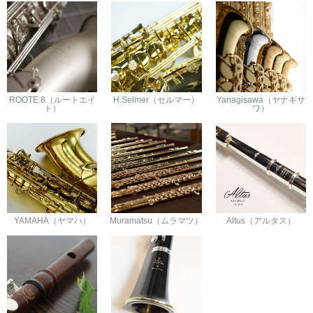
ROOTE 8（ルートエイ
H.Selmer（セルマー）
Yanagisawa（ヤナギサ
ト）
ワ）
YAMAHA（ヤマハ）
Muramatsu（ムラマツ）
Altus（アルタス）