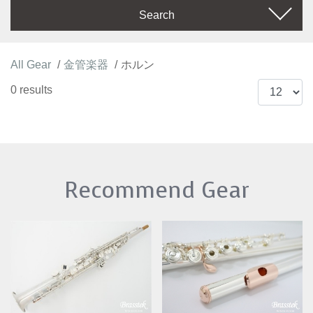
Search
All Gear
金管楽器
ホルン
0 results
Recommend Gear