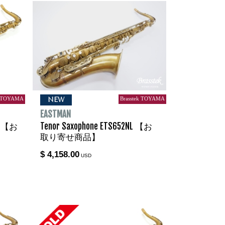
k TOYAMA
Brasstek TOYAMA
NEW
EASTMAN
L 【お
Tenor Saxophone ETS652NL 【お
取り寄せ商品】
$ 4,158.00
USD