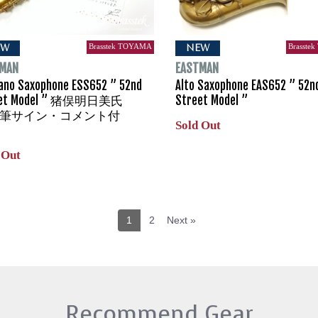
Brasstek TOYAMA
Brasste
EW
NEW
TMAN
EASTMAN
ano Saxophone ESS652 ” 52nd
Alto Saxophone EAS652 ” 52n
eet Model ” 猪俣明日美氏
Street Model ”
筆サイン・コメント付
Sold Out
 Out
1
2
Next »
Recommend Gear