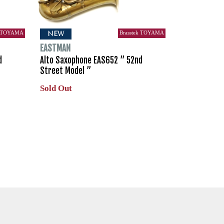
k TOYAMA
Brasstek TOYAMA
NEW
EASTMAN
d
Alto Saxophone EAS652 ” 52nd
Street Model ”
Sold Out