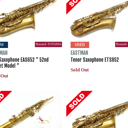
Brasstek TOYAMA
Brasste
EW
USED
TMAN
EASTMAN
 Saxophone EAS652 ” 52nd
Tenor Saxophone ETS852
et Model ”
Sold Out
 Out