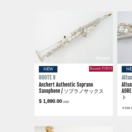
Brasstek FUKUI
NEW
N
ROOTE 8
Altu
Anchert Authentic Soprano
Altus
Saxophone / ソプラノサックス
A9RE
ト
$ 1,890.00
USD
￥539,