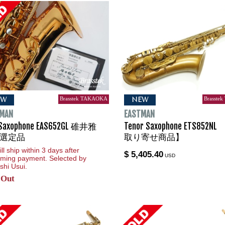
Brasstek TAKAOKA
Brasste
EW
NEW
TMAN
EASTMAN
 Saxophone EAS652GL 碓井雅
Tenor Saxophone ETS852N
選定品
取り寄せ商品】
ll ship within 3 days after
$ 5,405.40
USD
rming payment. Selected by
hi Usui.
 Out