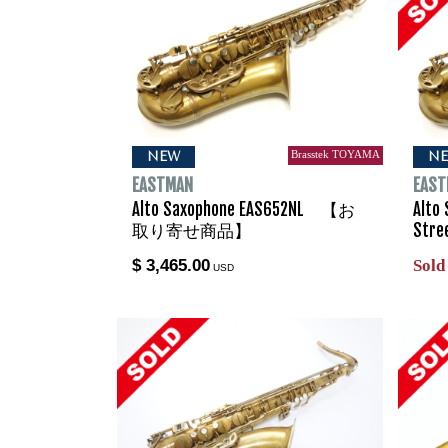
Brasstek TOYAMA
NEW
N
EASTMAN
EAS
Alto Saxophone EAS652NL 【お
Alto
取り寄せ商品】
Stre
$ 3,465.00
Sold
USD