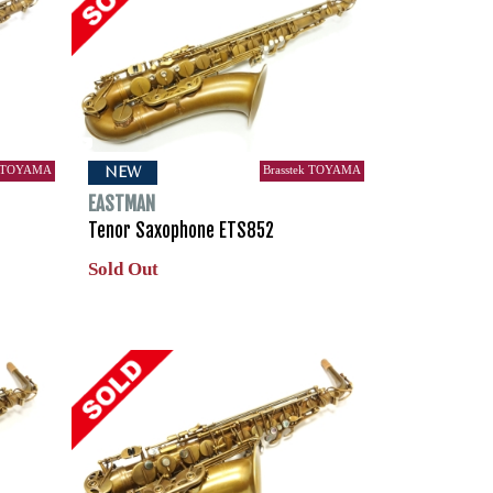
k TOYAMA
Brasstek TOYAMA
NEW
EASTMAN
Tenor Saxophone ETS852
Sold Out