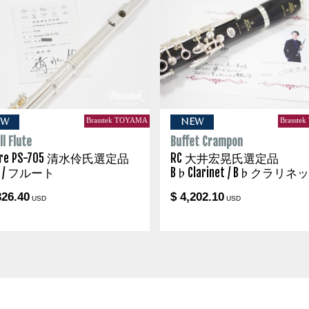
Brasstek TOYAMA
Brasste
EW
NEW
l Flute
Buffet Crampon
are PS-705 清水伶氏選定品
RC 大井宏晃氏選定品
te / フルート
B♭Clarinet / B♭クラリネ
326.40
$ 4,202.10
USD
USD