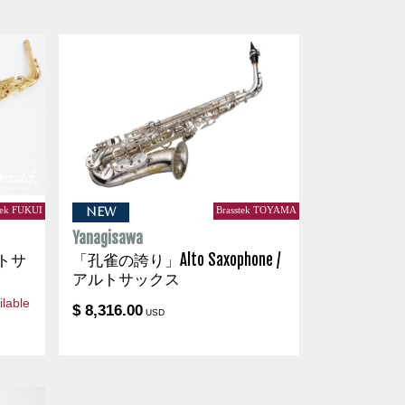
tek FUKUI
Brasstek TOYAMA
NEW
Yanagisawa
アルトサ
「孔雀の誇り」Alto Saxophone /
アルトサックス
lable
$ 8,316.00
USD