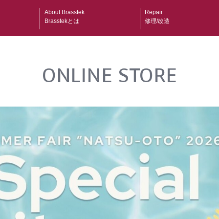
About Brasstek
Repair
Brasstekとは
修理/改造
ONLINE STORE