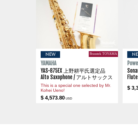
Brasstek TOYAMA
NEW
N
YAMAHA
Powel
YAS-875EX 上野耕平氏選定品
Son
Alto Saxophone / アルトサックス
Flu
This is a special one selected by Mr.
$ 3,
Kohei Ueno!
$ 4,573.80
USD