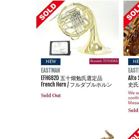
Brasstek TOYAMA
NEW
N
EASTMAN
EAS
EFH682D 五十畑勉氏選定品
Alto
French Horn / フルダブルホルン
史氏
We wi
Sold Out
confi
Masas
Sold