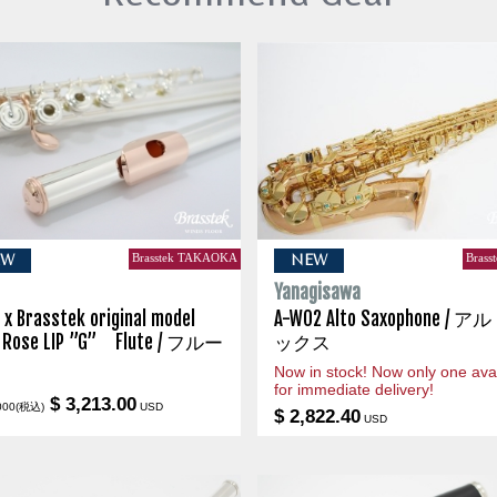
Brasstek TAKAOKA
Brass
EW
NEW
s
Yanagisawa
 x Brasstek original model
A-WO2 Alto Saxophone / 
 Rose LIP ”G” Flute / フルー
ックス
Now in stock! Now only one avai
for immediate delivery!
$ 3,213.00
000(税込)
USD
$ 2,822.40
USD