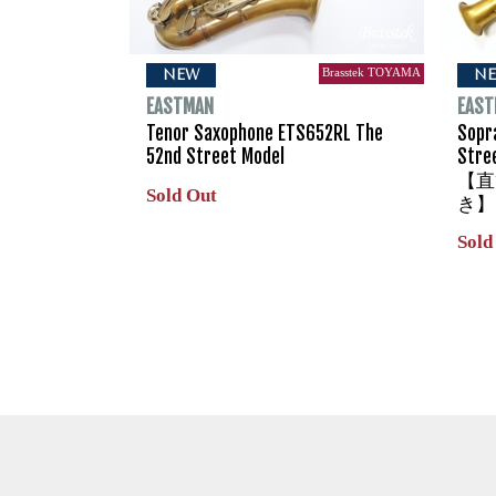
Brasstek TOYAMA
NEW
N
EASTMAN
EAS
Tenor Saxophone ETS652RL The
Sopr
52nd Street Model
Str
【直
Sold Out
き】
Sold