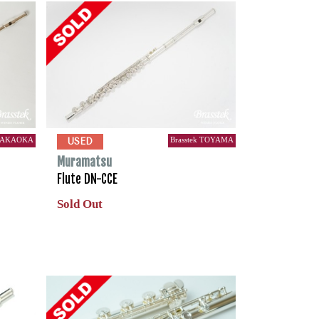
 TAKAOKA
Brasstek TOYAMA
USED
Muramatsu
Flute DN-CCE
Sold Out