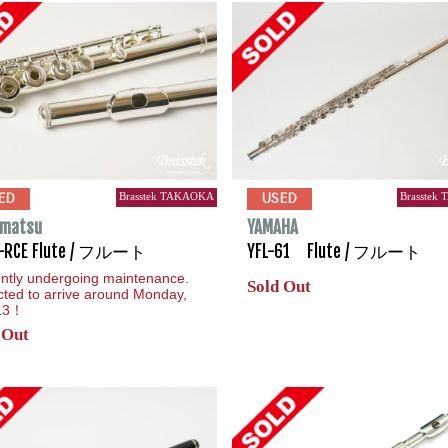
Brasstek TAKAOKA
Brasstek
ED
USED
matsu
YAMAHA
-RCE Flute / フルート
YFL-61 Flute / フルート
ntly undergoing maintenance.
Sold Out
ted to arrive around Monday,
 13！
 Out