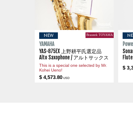
Brasstek TOYAMA
NEW
N
YAMAHA
Powel
YAS-875EX 上野耕平氏選定品
Son
Alto Saxophone / アルトサックス
Flu
This is a special one selected by Mr.
$ 3,
Kohei Ueno!
$ 4,573.80
USD