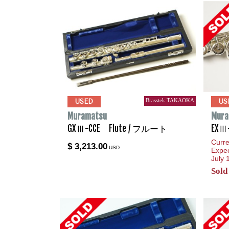
Brasstek TAKAOKA
USED
US
Muramatsu
Mura
GXⅢ-CCE Flute / フルート
EXⅢ
Curre
$ 3,213.00
USD
Expec
July
Sold