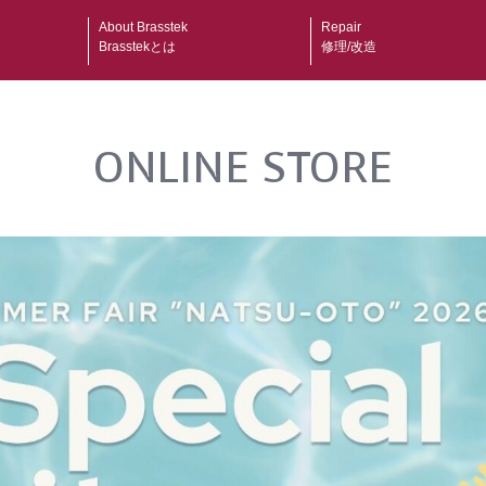
About Brasstek
Repair
Brasstekとは
修理/改造
ONLINE STORE