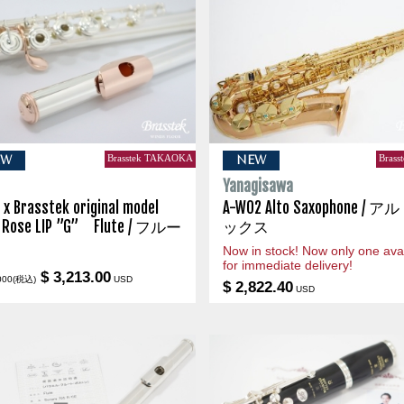
Brasstek TAKAOKA
Brass
EW
NEW
s
Yanagisawa
 x Brasstek original model
A-WO2 Alto Saxophone / 
 Rose LIP ”G” Flute / フルー
ックス
Now in stock! Now only one avai
for immediate delivery!
$ 3,213.00
000(税込)
USD
$ 2,822.40
USD