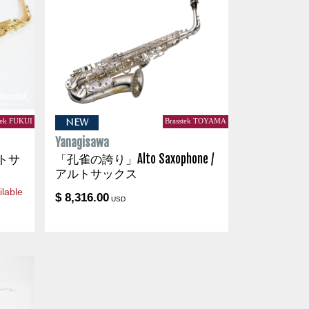
tek FUKUI
Brasstek TOYAMA
NEW
Yanagisawa
アルトサ
「孔雀の誇り」Alto Saxophone /
アルトサックス
lable
$ 8,316.00
USD