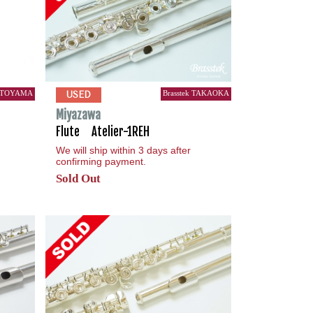
k TOYAMA
Brasstek TAKAOKA
USED
Miyazawa
Flute Atelier-1REH
We will ship within 3 days after
confirming payment.
Sold Out