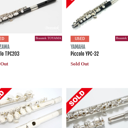
Brasstek TOYAMA
Brasste
ED
USED
ZAWA
YAMAHA
olo TPC203
Piccolo YPC-32
 Out
Sold Out