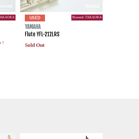
 TAKAOKA
Brasstek TAKAOKA
USED
YAMAHA
Flute YFL-212LRS
an！
Sold Out