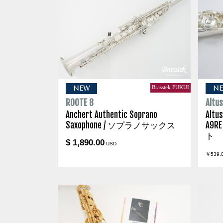
Brasstek FUKUI
NEW
N
ROOTE 8
Altu
Anchert Authentic Soprano
Altus
Saxophone / ソプラノサックス
A9RE
ト
$ 1,890.00
USD
￥539,