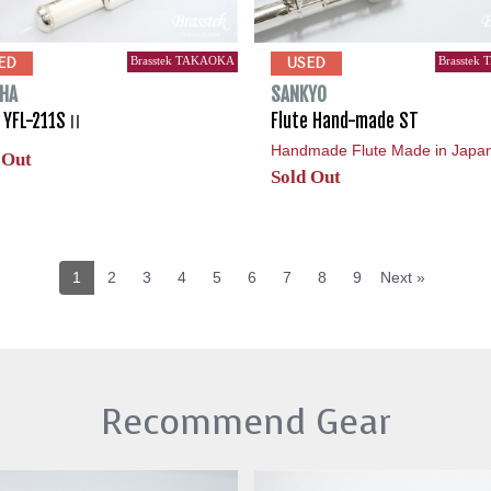
Brasstek TAKAOKA
Brasstek
ED
USED
HA
SANKYO
e YFL-211SⅡ
Flute Hand-made ST
Handmade Flute Made in Jap
 Out
Sold Out
1
2
3
4
5
6
7
8
9
Next »
Recommend Gear