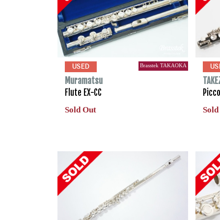
Brasstek TAKAOKA
USED
US
Muramatsu
TAKE
Flute EX-CC
Picc
Sold Out
Sold