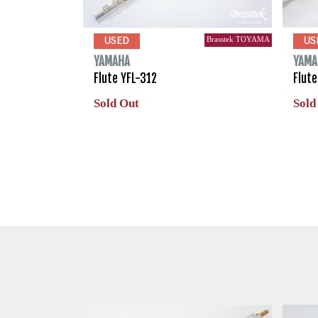
Brasstek TOYAMA
USED
US
YAMAHA
YAMA
Flute YFL-312
Flut
Sold Out
Sold