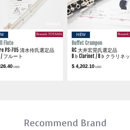
Brasstek TOYAMA
Brasste
EW
NEW
l Flute
Buffet Crampon
are PS-705 清水伶氏選定品
RC 大井宏晃氏選定品
te / フルート
B♭Clarinet / B♭クラリネ
326.40
$ 4,202.10
USD
USD
Recommend Brand