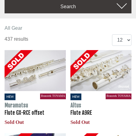
Search
All Gear
437 results
Brasstek TOYAMA
Brasstek TOYAMA
NEW
NEW
Muramatsu
Altus
Flute GX-RCE offset
Flute A9RE
Sold Out
Sold Out