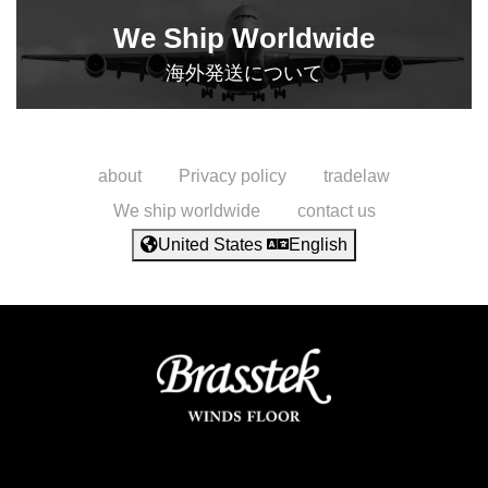
We Ship Worldwide
海外発送について
about
Privacy policy
tradelaw
We ship worldwide
contact us
United States
English