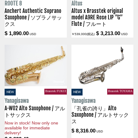
ROOTE 8
Altus
Anchert Authentic Soprano
Altus x Brasstek original
Saxophone / ソプラノサッ
model A9RE Rose LIP ”G”
クス
Flute / フルート
$ 1,890.00
$ 3,213.00
USD
￥539,000(税込)
USD
Brasstek FUKUI
Brasstek TOYAMA
NEW
NEW
Yanagisawa
Yanagisawa
A-WO2 Alto Saxophone / アル
「孔雀の誇り」Alto
トサックス
Saxophone / アルトサック
ス
Now in stock! Now only one
available for immediate
$ 8,316.00
USD
delivery!