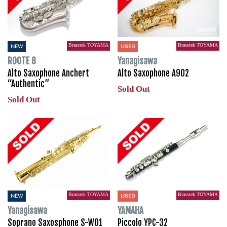
Brasstek TOYAMA
Brasstek TOYAMA
NEW
USED
ROOTE 8
Yanagisawa
Alto Saxophone Anchert
Alto Saxophone A902
“Authentic”
Sold Out
Sold Out
Brasstek TOYAMA
Brasstek TOYAMA
NEW
USED
Yanagisawa
YAMAHA
Soprano Saxosphone S-WO1
Piccolo YPC-32