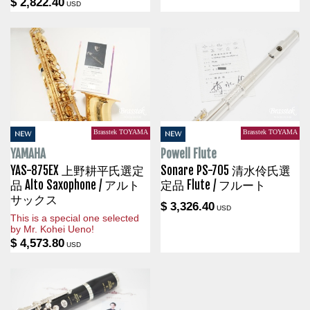
$ 2,822.40
USD
Brasstek TOYAMA
Brasstek TOYAMA
NEW
NEW
YAMAHA
Powell Flute
YAS-875EX 上野耕平氏選定
Sonare PS-705 清水伶氏選
品 Alto Saxophone / アルト
定品 Flute / フルート
サックス
$ 3,326.40
USD
This is a special one selected
by Mr. Kohei Ueno!
$ 4,573.80
USD