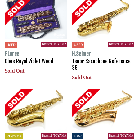
Brasstek TOYAMA
Brasstek TOYAMA
USED
USED
F.Loree
H.Selmer
Oboe Royal Violet Wood
Tenor Saxophone Reference
36
Sold Out
Sold Out
Brasstek TOYAMA
Brasstek TOYAMA
VINTAGE
NEW