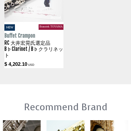
Brasstek TOYAMA
NEW
Buffet Crampon
RC 大井宏晃氏選定品
B♭Clarinet / B♭クラリネッ
ト
$ 4,202.10
USD
Recommend Brand