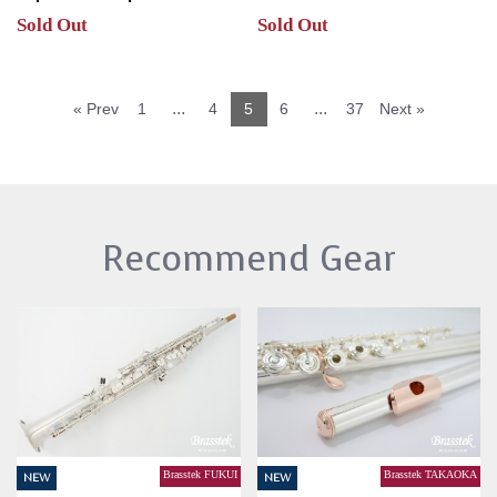
Sold Out
Sold Out
...
...
« Prev
1
4
5
6
37
Next »
Recommend Gear
Brasstek FUKUI
Brasstek TAKAOKA
NEW
NEW