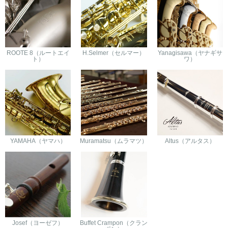
ROOTE 8（ルートエイ
H.Selmer（セルマー）
Yanagisawa（ヤナギサ
ト）
ワ）
YAMAHA（ヤマハ）
Muramatsu（ムラマツ）
Altus（アルタス）
Josef（ヨーゼフ）
Buffet Crampon（クラン