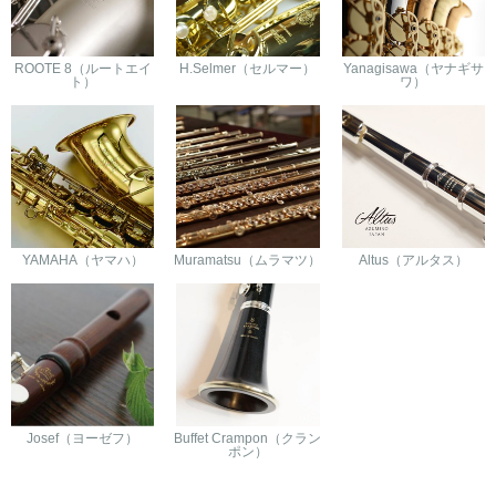
ROOTE 8（ルートエイ
H.Selmer（セルマー）
Yanagisawa（ヤナギサ
ト）
ワ）
YAMAHA（ヤマハ）
Muramatsu（ムラマツ）
Altus（アルタス）
Josef（ヨーゼフ）
Buffet Crampon（クラン
ポン）