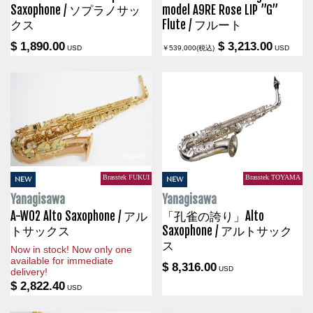
Saxophone / ソプラノサッ
model A9RE Rose LIP ”G”
クス
Flute / フルート
$ 1,890.00
$ 3,213.00
USD
￥539,000(税込)
USD
Brasstek FUKUI
Brasstek TOYAMA
NEW
NEW
Yanagisawa
Yanagisawa
A-WO2 Alto Saxophone / アル
「孔雀の誇り」Alto
トサックス
Saxophone / アルトサック
ス
Now in stock! Now only one
available for immediate
$ 8,316.00
USD
delivery!
$ 2,822.40
USD