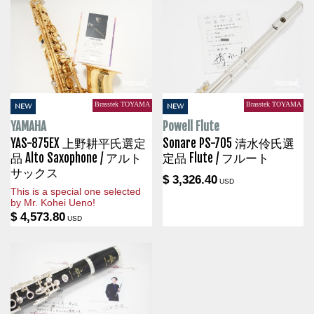
Brasstek TOYAMA
Brasstek TOYAMA
NEW
NEW
YAMAHA
Powell Flute
YAS-875EX 上野耕平氏選定
Sonare PS-705 清水伶氏選
品 Alto Saxophone / アルト
定品 Flute / フルート
サックス
$ 3,326.40
USD
This is a special one selected
by Mr. Kohei Ueno!
$ 4,573.80
USD