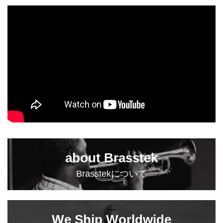
about Brasstek
Brasstekについて
We Ship Worldwide