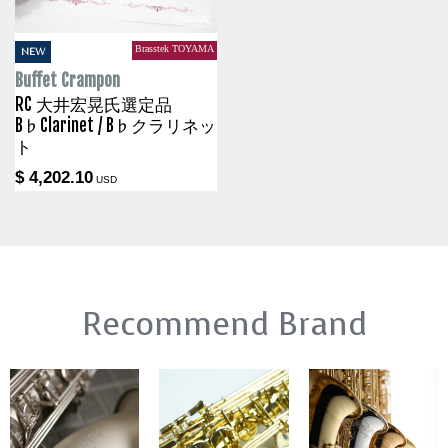
Brasstek TOYAMA
NEW
Buffet Crampon
RC 大井宏晃氏選定品
B♭Clarinet / B♭クラリネッ
ト
$ 4,202.10
USD
Recommend Brand