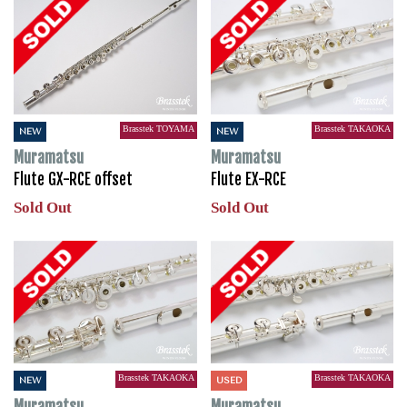
Brasstek TOYAMA
Brasstek TAKAOKA
NEW
NEW
Muramatsu
Muramatsu
Flute GX-RCE offset
Flute EX-RCE
Sold Out
Sold Out
Brasstek TAKAOKA
Brasstek TAKAOKA
NEW
USED
Muramatsu
Muramatsu