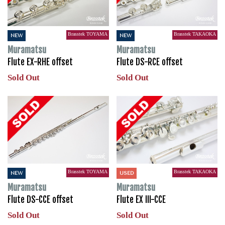
Brasstek TOYAMA
Brasstek TAKAOKA
NEW
NEW
Muramatsu
Muramatsu
Flute EX-RHE offset
Flute DS-RCE offset
Sold Out
Sold Out
Brasstek TOYAMA
Brasstek TAKAOKA
NEW
USED
Muramatsu
Muramatsu
Flute DS-CCE offset
Flute EX III-CCE
Sold Out
Sold Out