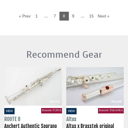
...
...
« Prev
1
7
8
9
15
Next »
Recommend Gear
Brasstek FUKUI
Brasstek TAKAOKA
NEW
NEW
ROOTE 8
Altus
Anchert Authentic Soprano
Altus x Brasstek original