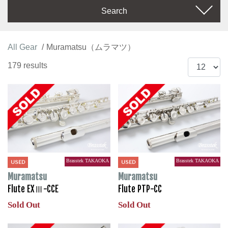
Search
All Gear
Muramatsu（ムラマツ）
179 results
Brasstek TAKAOKA
Brasstek TAKAOKA
USED
USED
Muramatsu
Muramatsu
Flute EXⅢ-CCE
Flute PTP-CC
Sold Out
Sold Out