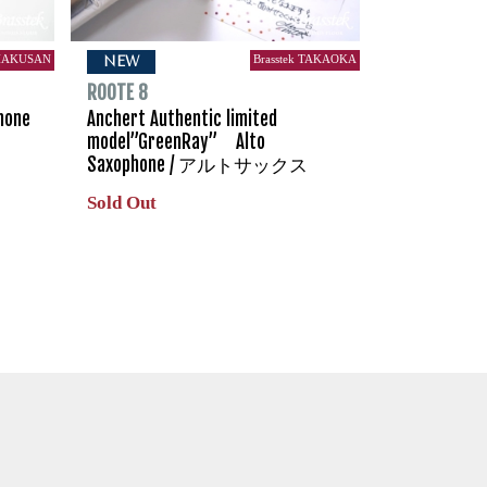
 HAKUSAN
Brasstek TAKAOKA
NEW
ROOTE 8
hone
Anchert Authentic limited
model”GreenRay” Alto
Saxophone / アルトサックス
Sold Out