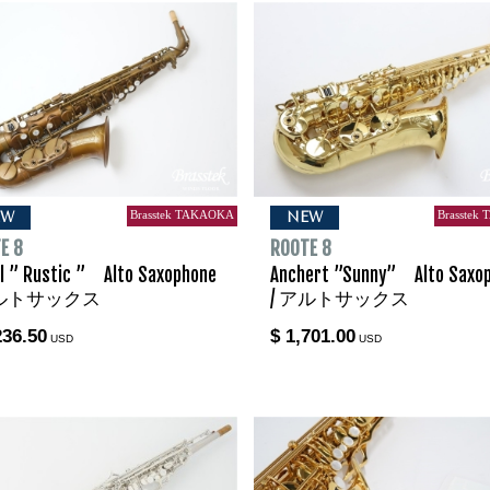
Brasstek TAKAOKA
Brasstek
EW
NEW
E 8
ROOTE 8
l ” Rustic ” Alto Saxophone
Anchert ”Sunny” Alto Saxo
アルトサックス
/ アルトサックス
236.50
$ 1,701.00
USD
USD