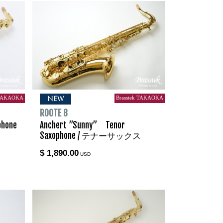
 TAKAOKA
Brasstek TAKAOKA
NEW
ROOTE 8
phone
Anchert ”Sunny” Tenor
Saxophone / テナーサックス
$ 1,890.00
USD