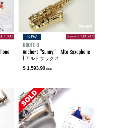
tek FUKUI
Brasstek HAKUSAN
NEW
ROOTE 8
phone
Anchert ”Sunny” Alto Saxophone
/ アルトサックス
$ 1,593.90
USD