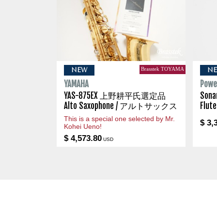
Brasstek TOYAMA
NEW
N
YAMAHA
Powel
YAS-875EX 上野耕平氏選定品
Son
Alto Saxophone / アルトサックス
Flu
This is a special one selected by Mr.
$ 3,
Kohei Ueno!
$ 4,573.80
USD