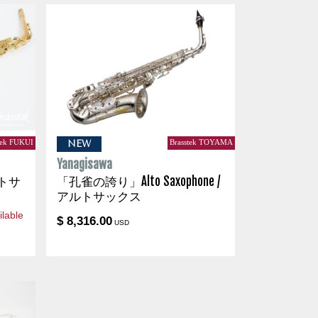
tek FUKUI
Brasstek TOYAMA
NEW
Yanagisawa
アルトサ
「孔雀の誇り」Alto Saxophone /
アルトサックス
lable
$ 8,316.00
USD