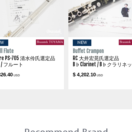
Brasstek TOYAMA
Brasste
EW
NEW
l Flute
Buffet Crampon
are PS-705 清水伶氏選定品
RC 大井宏晃氏選定品
te / フルート
B♭Clarinet / B♭クラリネ
326.40
$ 4,202.10
USD
USD