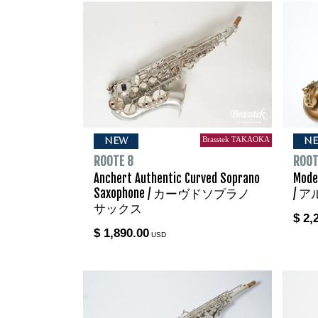
Brasstek TAKAOKA
NEW
N
ROOTE 8
ROOT
Anchert Authentic Curved Soprano
Mode
Saxophone / カーヴドソプラノ
/ 
サックス
$ 2,
$ 1,890.00
USD