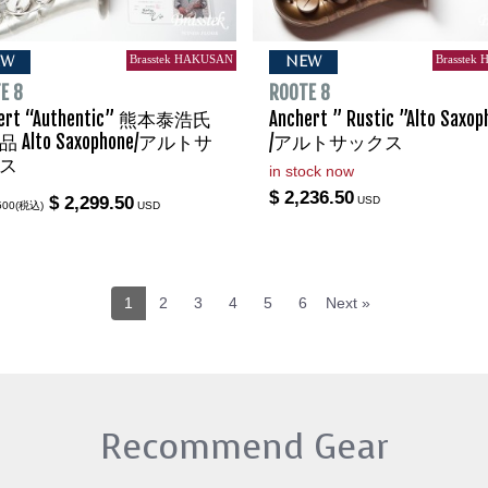
Brasstek HAKUSAN
Brasstek
EW
NEW
E 8
ROOTE 8
hert “Authentic” 熊本泰浩氏
Anchert ” Rustic ”Alto Saxop
 Alto Saxophone/アルトサ
/アルトサックス
ス
in stock now
$ 2,236.50
$ 2,299.50
USD
500(税込)
USD
1
2
3
4
5
6
Next »
Recommend Gear