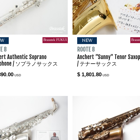
Brasstek FUKUI
Brass
EW
NEW
E 8
ROOTE 8
ert Authentic Soprano
Anchert ”Sunny” Tenor Saxo
ophone / ソプラノサックス
/ テナーサックス
890.00
$ 1,801.80
USD
USD