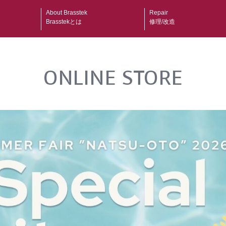
About Brasstek
Repair
Brasstekとは
修理/改造
ONLINE STORE