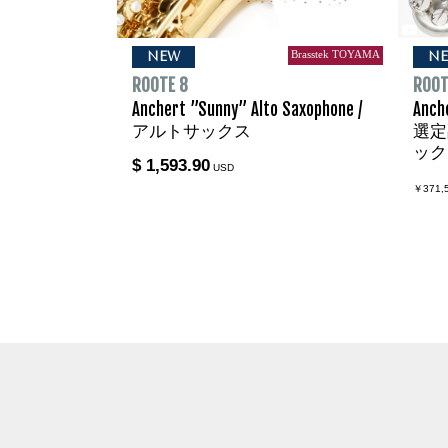
Brasstek TOYAMA
NEW
N
ROOTE 8
ROOT
Anchert ”Sunny” Alto Saxophone /
Anc
アルトサックス
選定品
ック
$ 1,593.90
USD
￥371,