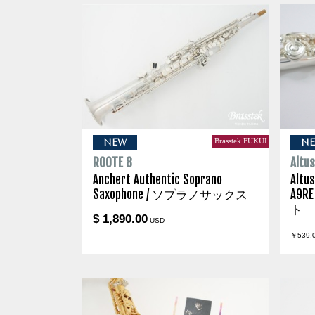
Brasstek FUKUI
NEW
N
ROOTE 8
Altu
Anchert Authentic Soprano
Altus
Saxophone / ソプラノサックス
A9RE
ト
$ 1,890.00
USD
￥539,