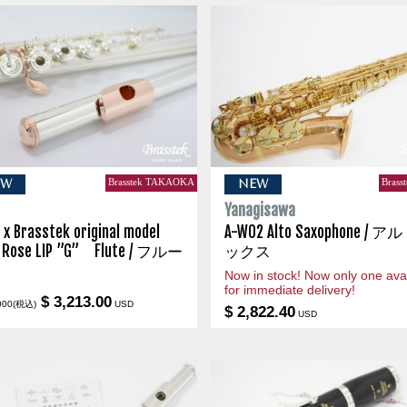
Brasstek TAKAOKA
Brass
EW
NEW
s
Yanagisawa
 x Brasstek original model
A-WO2 Alto Saxophone / 
 Rose LIP ”G” Flute / フルー
ックス
Now in stock! Now only one avai
for immediate delivery!
$ 3,213.00
000(税込)
USD
$ 2,822.40
USD