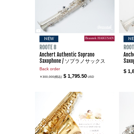
Brasstek HAKUSAN
NEW
N
ROOTE 8
ROOT
Anchert Authentic Soprano
Anch
Saxophone / ソプラノサックス
Sax
Back order
$ 1,
$ 1,795.50
￥300,000(税込)
USD