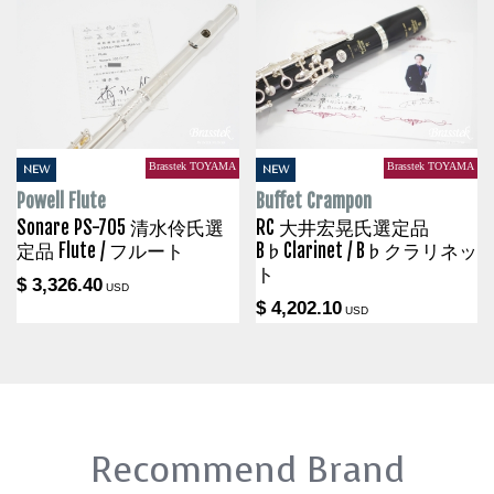
Brasstek TOYAMA
Brasstek TOYAMA
NEW
NEW
Powell Flute
Buffet Crampon
Sonare PS-705 清水伶氏選
RC 大井宏晃氏選定品
定品 Flute / フルート
B♭Clarinet / B♭クラリネッ
ト
$ 3,326.40
USD
$ 4,202.10
USD
Recommend Brand