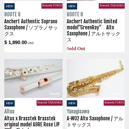
Brasstek FUKUI
Brasstek TAKAOKA
NEW
NEW
ROOTE 8
ROOTE 8
Anchert Authentic Soprano
Anchert Authentic limited
Saxophone / ソプラノサッ
model”GreenRay” Alto
クス
Saxophone / アルトサック
ス
$ 1,890.00
USD
Sold Out
Brasstek TAKAOKA
Brasstek FUKUI
NEW
NEW
Altus
Yanagisawa
Altus x Brasstek Brasstek
A-WO2 Alto Saxophone / アル
original model A9RE Rose LIP
トサックス