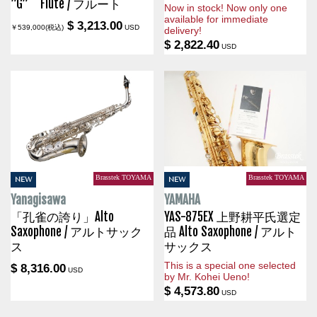
”G” Flute / フルート
Now in stock! Now only one
available for immediate
$ 3,213.00
￥539,000(税込)
USD
delivery!
$ 2,822.40
USD
Brasstek TOYAMA
Brasstek TOYAMA
NEW
NEW
Yanagisawa
YAMAHA
「孔雀の誇り」Alto
YAS-875EX 上野耕平氏選定
Saxophone / アルトサック
品 Alto Saxophone / アルト
ス
サックス
This is a special one selected
$ 8,316.00
USD
by Mr. Kohei Ueno!
$ 4,573.80
USD