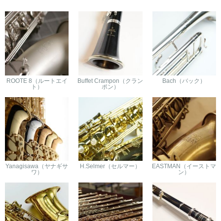
ROOTE 8（ルートエイ
Buffet Crampon（クラン
Bach（バック）
ト）
ポン）
Yanagisawa（ヤナギサ
H.Selmer（セルマー）
EASTMAN（イーストマ
ワ）
ン）