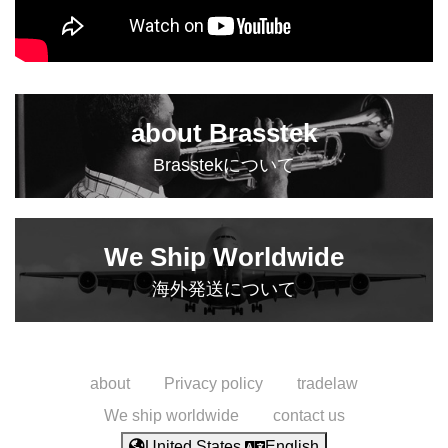
about Brasstek
Brasstekについて
We Ship Worldwide
海外発送について
about
Privacy policy
tradelaw
We ship worldwide
contact us
United States
English