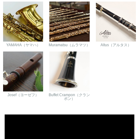
YAMAHA（ヤマハ）
Muramatsu（ムラマツ）
Altus（アルタス）
Josef（ヨーゼフ）
Buffet Crampon（クラン
ポン）