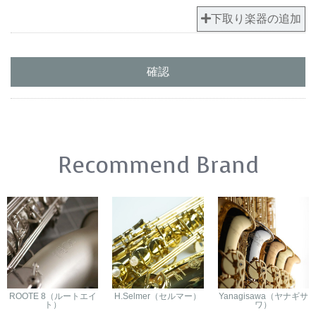
下取り楽器の追加
確認
Recommend Brand
ROOTE 8（ルートエイ
H.Selmer（セルマー）
Yanagisawa（ヤナギサ
ト）
ワ）