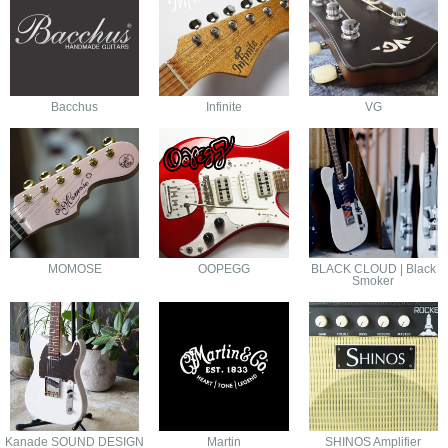
Bacchus
Infinite
VG
MOMOSE
OOPEGG
BLACK CLOUD | Black
Smoker
Kanade SOUND DESIGN
Martin
SHINOS Amplifier