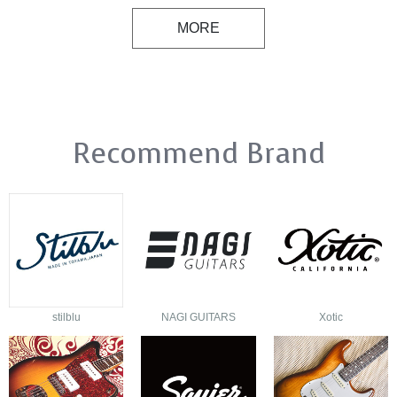
MORE
Recommend Brand
stilblu
NAGI GUITARS
Xotic