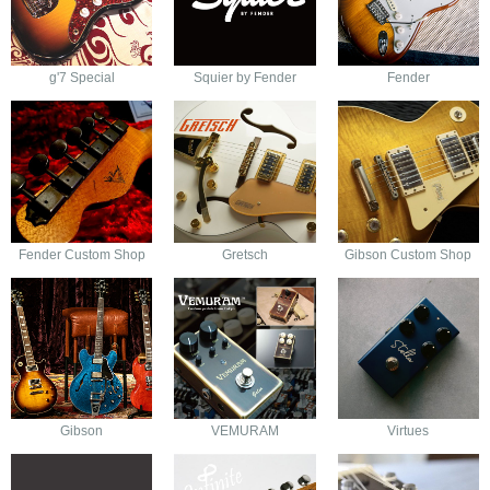
g'7 Special
Squier by Fender
Fender
Fender Custom Shop
Gretsch
Gibson Custom Shop
Gibson
VEMURAM
Virtues