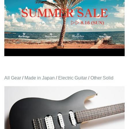
All Gear
/
Made in Japan
/
Electric Guitar
/
Other Solid