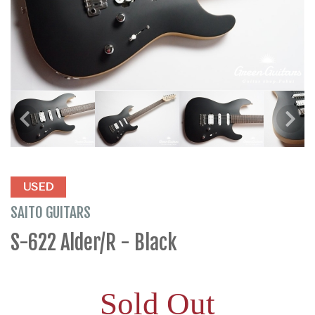
USED
SAITO GUITARS
S-622 Alder/R - Black
Sold Out