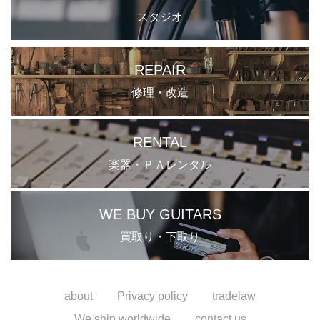
スタジオ
REPAIR
修理・改造
RENTAL
楽器・ＰＡレンタル
WE BUY GUITARS
買取り・下取り
about
Privacy policy
tradelaw
We ship worldwide
contact us