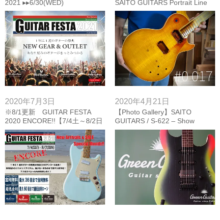
2021 ▸▸6/30(WED)
SAITO GUITARS Portrait Line
No.1 Standard/Burst 待望の入
荷！
2020年7月3日
2020年4月21日
※8/1更新 GUITAR FESTA
【Photo Gallery】SAITO
2020 ENCORE!!【7/4土～8/2日
GUITARS / S-622 – Show
まで！】