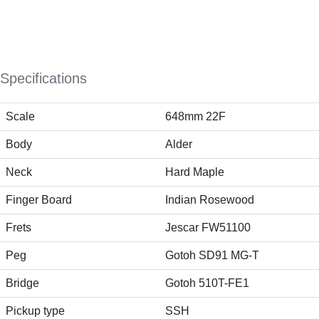
Specifications
Scale
648mm 22F
Body
Alder
Neck
Hard Maple
Finger Board
Indian Rosewood
Frets
Jescar FW51100
Peg
Gotoh SD91 MG-T
Bridge
Gotoh 510T-FE1
Pickup type
SSH