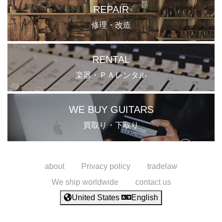
REPAIR
修理・改造
RENTAL
楽器・ＰＡレンタル
WE BUY GUITARS
買取り・下取り
about
Privacy policy
tradelaw
We ship worldwide
contact us
United States
English