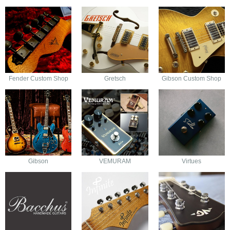
Fender Custom Shop
Gretsch
Gibson Custom Shop
Gibson
VEMURAM
Virtues