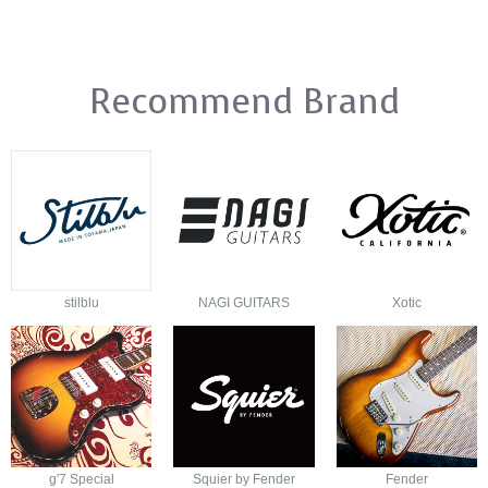
Recommend Brand
stilblu
NAGI GUITARS
Xotic
g'7 Special
Squier by Fender
Fender