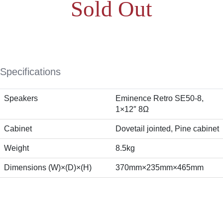
Sold Out
Specifications
Speakers
Eminence Retro SE50-8,
1×12″ 8Ω
Cabinet
Dovetail jointed, Pine cabinet
Weight
8.5kg
Dimensions (W)×(D)×(H)
370mm×235mm×465mm