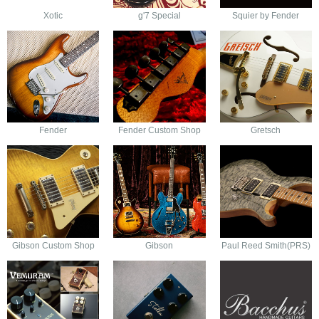
Xotic
g'7 Special
Squier by Fender
Fender
Fender Custom Shop
Gretsch
Gibson Custom Shop
Gibson
Paul Reed Smith(PRS)