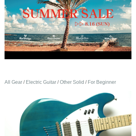
All Gear
/
Electric Guitar
/
Other Solid
/
For Beginner