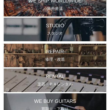
WE SHIP WORLDWIDE
海外発送
STUDIO
スタジオ
REPAIR
修理・改造
RENTAL
楽器・ＰＡレンタル
WE BUY GUITARS
買取り・下取り