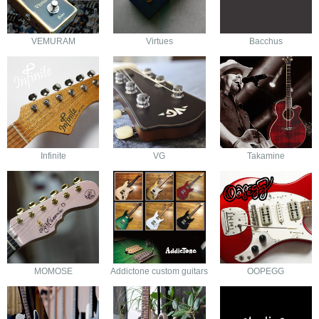
VEMURAM
Virtues
Bacchus
Infinite
VG
Takamine
MOMOSE
Addictone custom guitars
OOPEGG