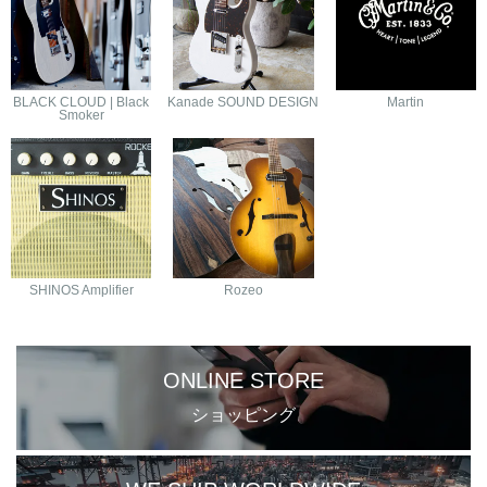
BLACK CLOUD | Black
Kanade SOUND DESIGN
Martin
Smoker
SHINOS Amplifier
Rozeo
ONLINE STORE
ショッピング