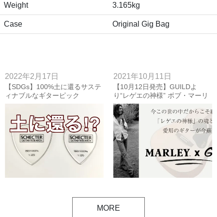
Weight
3.165kg
Case
Original Gig Bag
2022年2月17日
2021年10月11日
【SDGs】100%土に還るサステ
【10月12日発売】GUILDよ
ィナブルなギターピック
り“レゲエの神様” ボブ・マーリ
ーが愛用していたマデイラの復
刻モデルA-20 Bob Marleyが発売
MORE