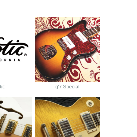
tic
g'7 Special