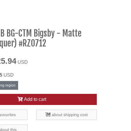
B BG-CTM Bigsby - Matte
cquer) #RZ0712
25.94
USD
5
USD
ing region
Add to cart
avourites
about shipping cost
about this