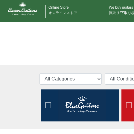
Online Store
We buy guitars
オンラインストア
買取り/下取り/