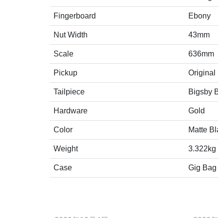
Fingerboard
Ebony
Nut Width
43mm
Scale
636mm
Pickup
Original
Tailpiece
Bigsby 
Hardware
Gold
Color
Matte Bl
Weight
3.322kg
Case
Gig Bag