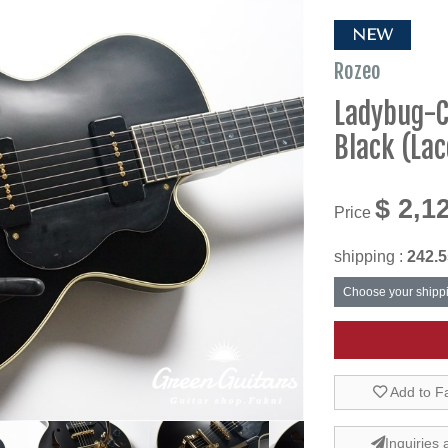
NEW
Rozeo
Ladybug-C
Black (La
$ 2,1
Price
shipping :
242.5
Choose your shipp
Add to F
Inquiries 