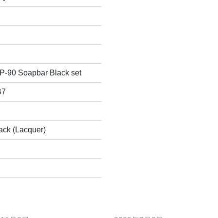
 P-90 Soapbar Black set
B7
ack (Lacquer)