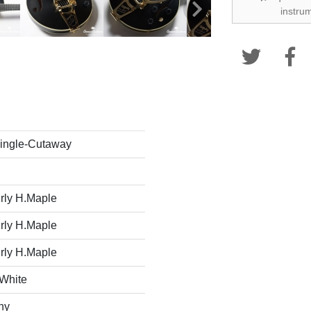
instru
Single-Cutaway
rly H.Maple
rly H.Maple
rly H.Maple
 White
ny