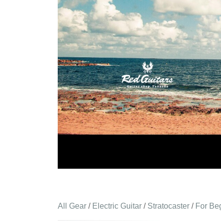
All Gear
/
Electric Guitar
/
Stratocaster
/
For Be