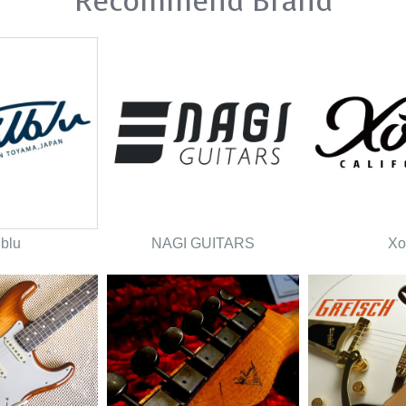
Recommend Brand
lblu
NAGI GUITARS
Xo