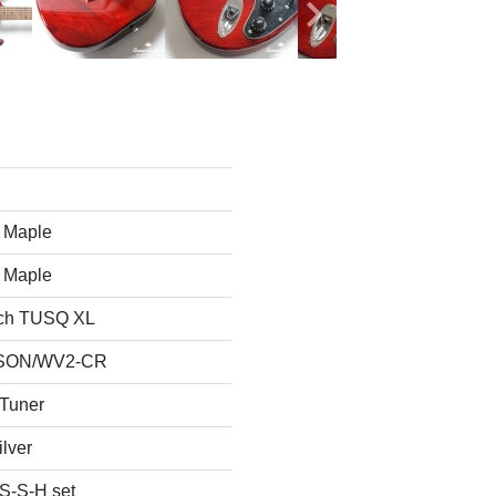
 Maple
 Maple
ch TUSQ XL
SON/WV2-CR
 Tuner
ilver
 S-S-H set