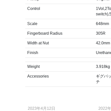
Control
1Vol,2To
switch),
Scale
648mm
Fingerboard Radius
305R
Width at Nut
42.0mm
Finish
Urethan
Weight
3.918kg
Accessories
ギグバ
チ
2023年4月12日
2022