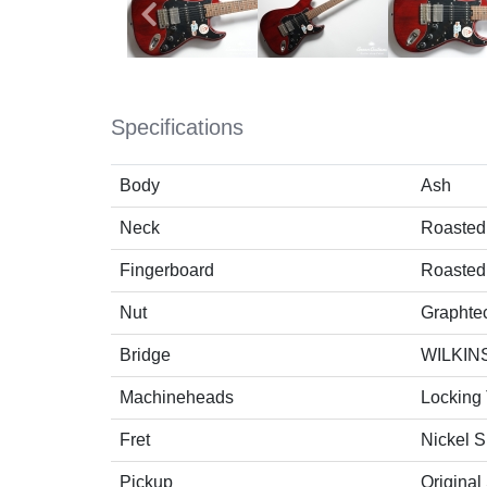
Specifications
Body
Ash
Neck
Roasted
Fingerboard
Roasted
Nut
Graphte
Bridge
WILKIN
Machineheads
Locking
Fret
Nickel S
Pickup
Original