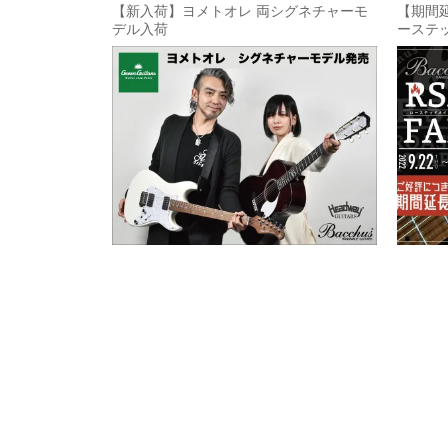
【新入荷】ヨメトオレ 両シグネチャーモ
【期間延長
デル入荷
ーステッ
【Musi