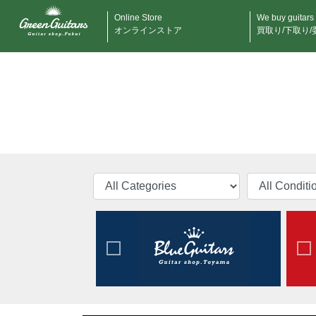
Online Store
We buy guitars
オンラインストア
買取り/下取り/