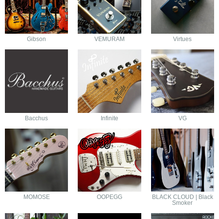
Gibson
VEMURAM
Virtues
Bacchus
Infinite
VG
MOMOSE
OOPEGG
BLACK CLOUD | Black
Smoker