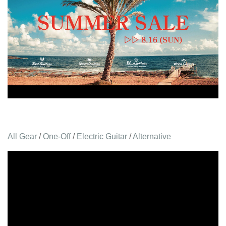
All Gear
/
One-Off
/
Electric Guitar
/
Alternative