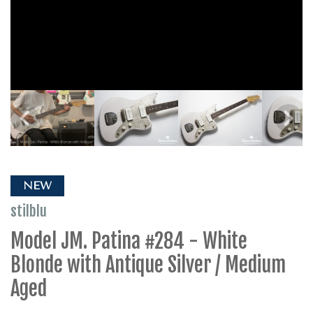
NEW
stilblu
Model JM. Patina #284 - White
Blonde with Antique Silver / Medium
Aged