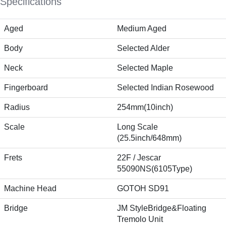
Specifications
Aged
Medium Aged
Body
Selected Alder
Neck
Selected Maple
Fingerboard
Selected Indian Rosewood
Radius
254mm(10inch)
Scale
Long Scale
(25.5inch/648mm)
Frets
22F / Jescar
55090NS(6105Type)
Machine Head
GOTOH SD91
Bridge
JM StyleBridge&Floating
Tremolo Unit