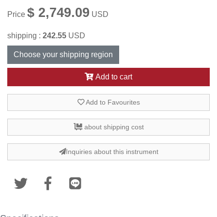
$ 2,749.09
Price
USD
shipping :
242.55
USD
Choose your shipping region
Add to cart
Add to Favourites
about shipping cost
Inquiries about this instrument