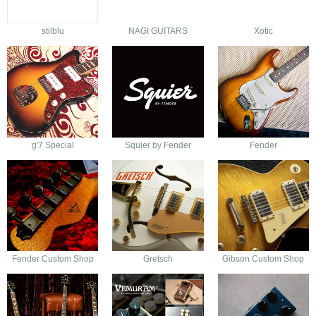
stilblu
NAGI GUITARS
Xotic
g'7 Special
Squier by Fender
Fender
Fender Custom Shop
Gretsch
Gibson Custom Shop