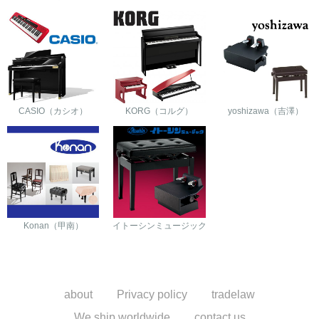
CASIO（カシオ）
KORG（コルグ）
yoshizawa（吉澤）
Konan（甲南）
イトーシンミュージック
about
Privacy policy
tradelaw
We ship worldwide
contact us