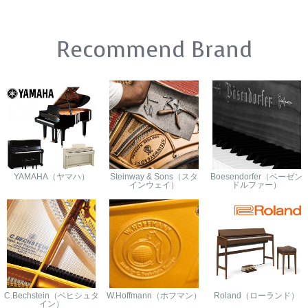
Recommend Brand
YAMAHA（ヤマハ）
Steinway & Sons（スタ
Boesendorfer（ベーゼン
インウェイ）
ドルファー）
C.Bechstein（ベヒシュタ
W.Hoffmann（ホフマン）
Roland（ローランド）
イン）