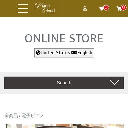
0
0
ONLINE STORE
United States
English
Search
全商品
/
電子ピアノ