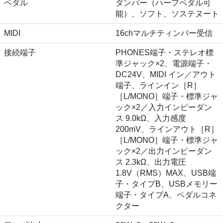
ペダル
ダンパー（ハーフペダル可
能）、ソフト、ソステヌート
MIDI
16chマルチティンバー受信
接続端子
PHONES端子・ステレオ標
準ジャック×2、電源端子・
DC24V、MIDI イン／アウト
端子、ラインイン［R］
［L/MONO］端子・標準ジャ
ック×2／入力インピーダン
ス 9.0kΩ、入力感度
200mV、ラインアウト［R］
［L/MONO］端子・標準ジャ
ック×2／出力インピーダン
ス 2.3kΩ、出力電圧
1.8V（RMS）MAX、USB端
子・タイプB、USBメモリー
端子・タイプA、ペダルコネ
クター