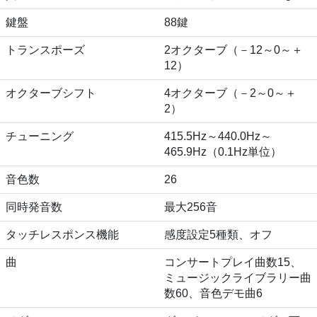
鍵盤
88鍵
トランスポーズ
2オクターブ（－12～0～＋
12）
オクターブシフト
4オクターブ（－2～0～＋
2）
チューニング
415.5Hz～440.0Hz～
465.9Hz（0.1Hz単位）
音色数
26
同時発音数
最大256音
タッチレスポンス機能
感度設定5種類、オフ
曲
コンサートプレイ曲数15、
ミュージックライブラリー曲
数60、音色デモ曲6