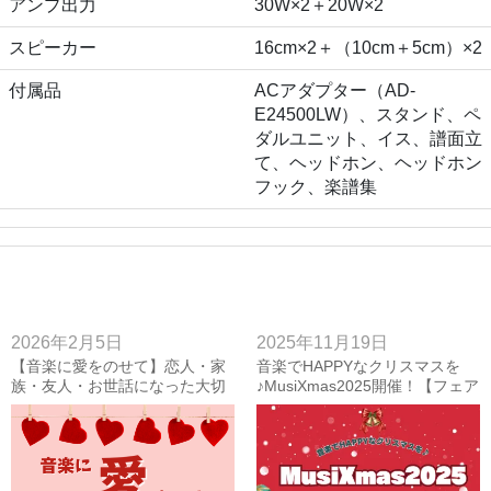
アンプ出力
30W×2＋20W×2
スピーカー
16cm×2＋（10cm＋5cm）×2
付属品
ACアダプター（AD-
E24500LW）、スタンド、ペ
ダルユニット、イス、譜面立
て、ヘッドホン、ヘッドホン
フック、楽譜集
2026年2月5日
2025年11月19日
【音楽に愛をのせて】恋人・家
音楽でHAPPYなクリスマスを
族・友人・お世話になった大切
♪MusiXmas2025開催！【フェア
な人へ、音楽で気持ちを伝えて
情報】
みませんか