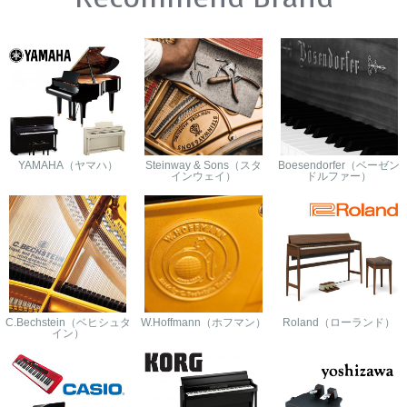
YAMAHA（ヤマハ）
Steinway & Sons（スタ
Boesendorfer（ベーゼン
インウェイ）
ドルファー）
C.Bechstein（ベヒシュタ
W.Hoffmann（ホフマン）
Roland（ローランド）
イン）