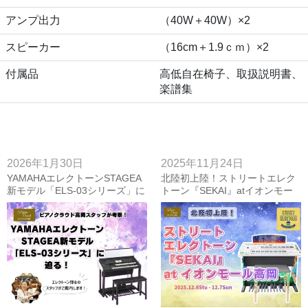
アンプ出力
（40W＋40W）×2
スピーカー
（16cm＋1.9ｃｍ）×2
付属品
高低自在椅子、取扱説明書、
楽譜集
2026年1月30日
2025年11月24日
YAMAHAエレクトーンSTAGEA
北陸初上陸！ストリートエレク
新モデル「ELS-03シリーズ」に
トーン『SEKAI』atイオンモー
迫る！ピアノクラウド高岡スタ
ル高岡【2025年12月6日～7日】
ッフが考察！