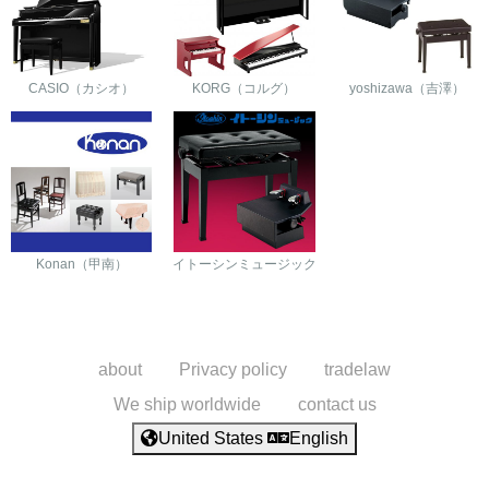
CASIO（カシオ）
KORG（コルグ）
yoshizawa（吉澤）
Konan（甲南）
イトーシンミュージック
about
Privacy policy
tradelaw
We ship worldwide
contact us
United States
English