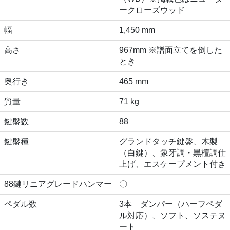
ークローズウッド
幅
1,450 mm
高さ
967mm ※譜面立てを倒した
とき
奥行き
465 mm
質量
71 kg
鍵盤数
88
鍵盤種
グランドタッチ鍵盤、木製
（白鍵）、象牙調・黒檀調仕
上げ、エスケープメント付き
88鍵リニアグレードハンマー
〇
ペダル数
3本 ダンパー（ハーフペダ
ル対応）、ソフト、ソステヌ
ート