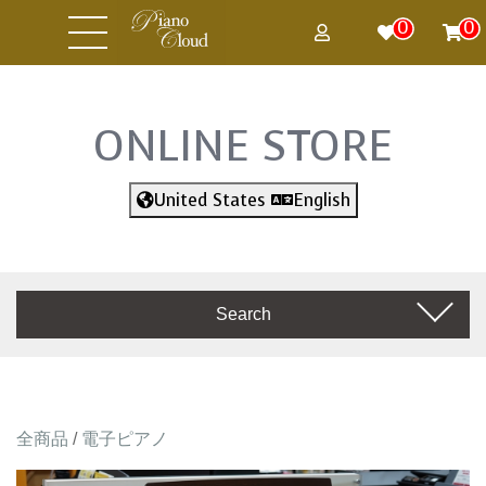
0
0
ONLINE STORE
United States
English
Search
全商品
/
電子ピアノ