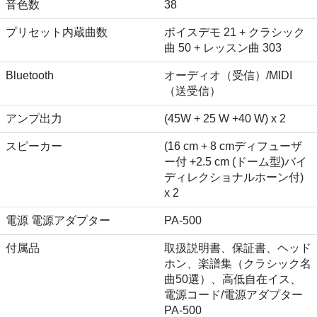
音色数
38
プリセット内蔵曲数
ボイスデモ 21 + クラシック
曲 50 + レッスン曲 303
Bluetooth
オーディオ（受信）/MIDI
（送受信）
アンプ出力
(45W + 25 W +40 W) x 2
スピーカー
(16 cm + 8 cmディフューザ
ー付 +2.5 cm (ドーム型)バイ
ディレクショナルホーン付)
x 2
電源 電源アダプター
PA-500
付属品
取扱説明書、保証書、ヘッド
ホン、楽譜集（クラシック名
曲50選）、高低自在イス、
電源コード/電源アダプター
PA-500