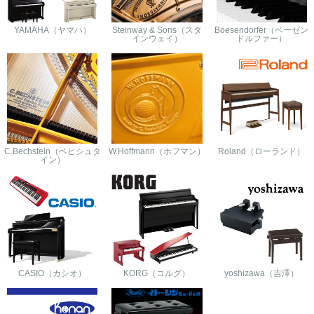
YAMAHA（ヤマハ）
Steinway & Sons（スタ
Boesendorfer（ベーゼン
インウェイ）
ドルファー）
C.Bechstein（ベヒシュタ
W.Hoffmann（ホフマン）
Roland（ローランド）
イン）
CASIO（カシオ）
KORG（コルグ）
yoshizawa（吉澤）