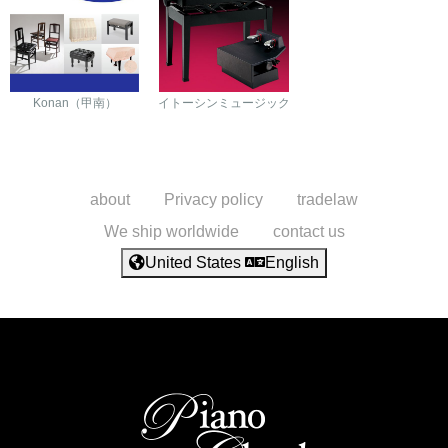
Konan（甲南）
イトーシンミュージック
about
Privacy policy
tradelaw
We ship worldwide
contact us
United States
English