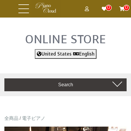
0
0
ONLINE STORE
United States
English
Search
全商品
/
電子ピアノ