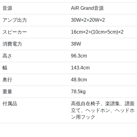
音源
AiR Grand音源
アンプ出力
30W×2+20W×2
スピーカー
16cm×2+(10cm+5cm)×2
消費電力
38W
高さ
96.3cm
幅
143.4cm
奥行
48.9cm
重量
78.5kg
付属品
高低自在椅子、楽譜集、譜面
立て、ヘッドホン、ヘッドホ
ン用フック