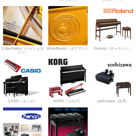
C.Bechstein（ベヒシュタ
W.Hoffmann（ホフマン）
Roland（ローランド）
イン）
CASIO（カシオ）
KORG（コルグ）
yoshizawa（吉澤）