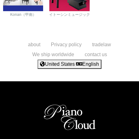
Konan（甲南）
イトーシンミュージック
about
Privacy policy
tradelaw
We ship worldwide
contact us
United States
English