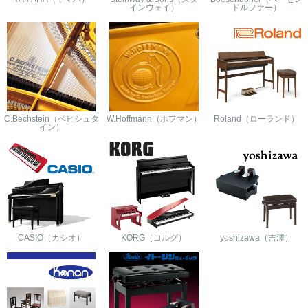
インウェイ）
ドルファー）
C.Bechstein（ベヒシュタ
W.Hoffmann（ホフマン）
Roland（ローランド）
イン）
CASIO（カシオ）
KORG（コルグ）
yoshizawa（吉澤）