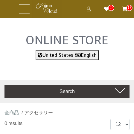
0
0
ONLINE STORE
United States
English
Search
全商品
アクセサリー
0 results