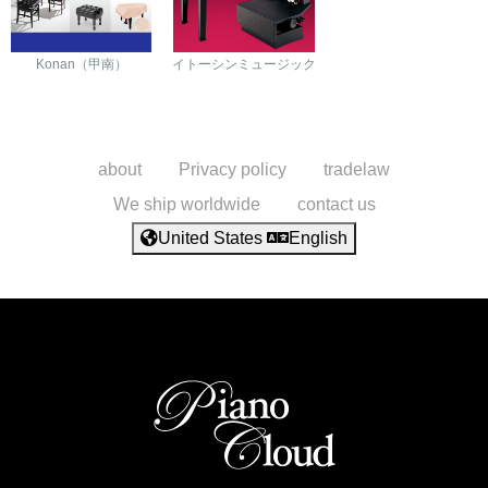
Konan（甲南）
イトーシンミュージック
about
Privacy policy
tradelaw
We ship worldwide
contact us
United States
English