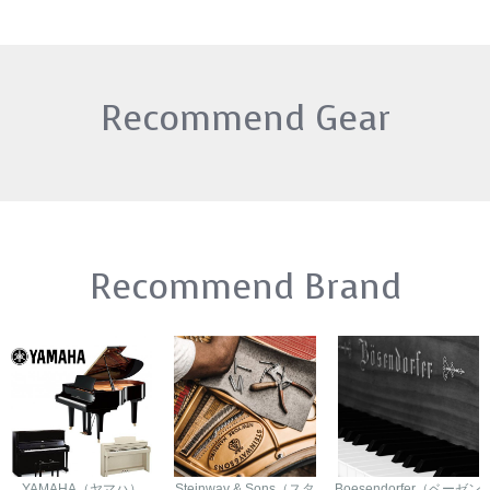
Recommend Gear
Recommend Brand
YAMAHA（ヤマハ）
Steinway & Sons（スタ
Boesendorfer（ベーゼン