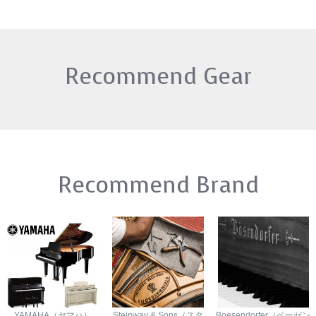
Recommend Gear
Recommend Brand
YAMAHA（ヤマハ）
Steinway & Sons（スタ
Boesendorfer（ベーゼン