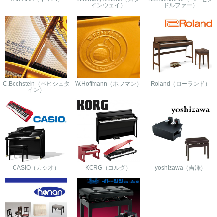
インウェイ）
ドルファー）
C.Bechstein（ベヒシュタ
W.Hoffmann（ホフマン）
Roland（ローランド）
イン）
CASIO（カシオ）
KORG（コルグ）
yoshizawa（吉澤）