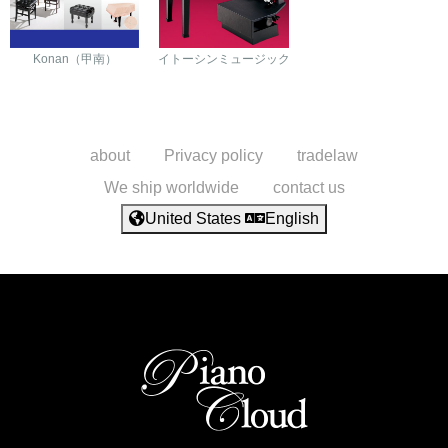
Konan（甲南）
イトーシンミュージック
about
Privacy policy
tradelaw
We ship worldwide
contact us
United States
English