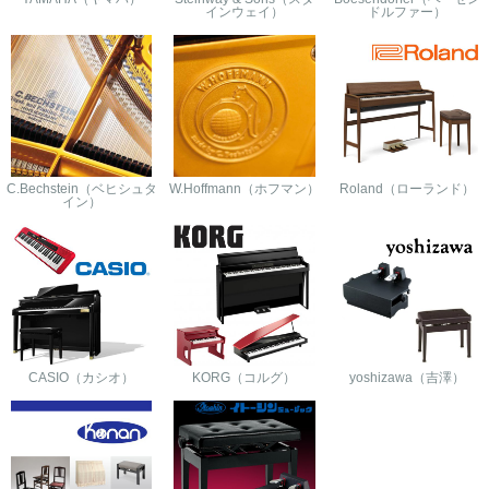
インウェイ）
ドルファー）
C.Bechstein（ベヒシュタ
W.Hoffmann（ホフマン）
Roland（ローランド）
イン）
CASIO（カシオ）
KORG（コルグ）
yoshizawa（吉澤）