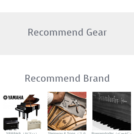
Recommend Gear
Recommend Brand
YAMAHA（ヤマハ）
Steinway & Sons（スタ
Boesendorfer（ベーゼン