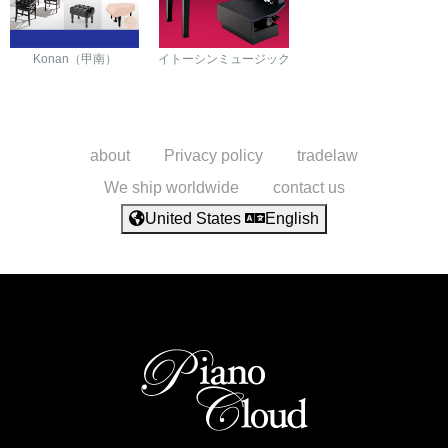
Konan（甲南）
イトーシンミュージック
about
Privacy policy
tradelaw
We ship worldwide
contact us
United States
English