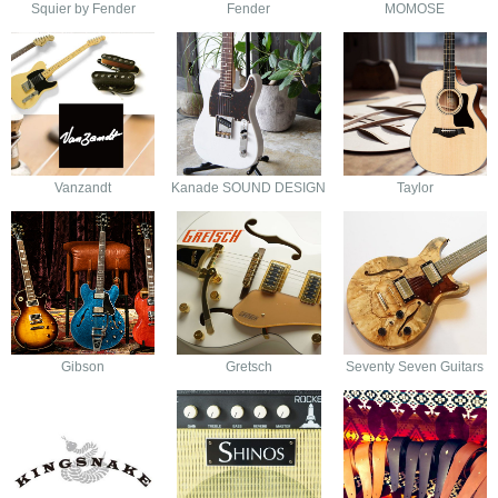
Squier by Fender
Fender
MOMOSE
Vanzandt
Kanade SOUND DESIGN
Taylor
Gibson
Gretsch
Seventy Seven Guitars