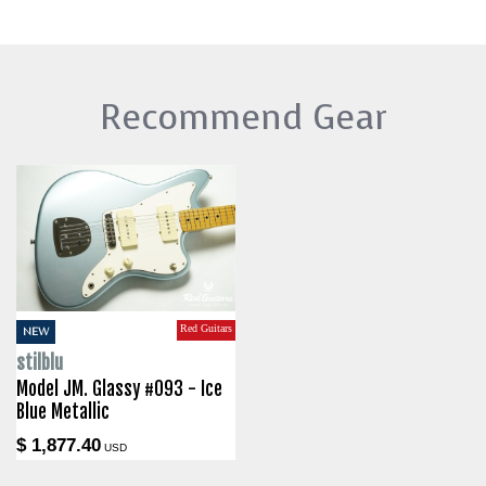
Recommend Gear
Red Guitars
NEW
stilblu
Model JM. Glassy #093 - Ice
Blue Metallic
$ 1,877.40
USD