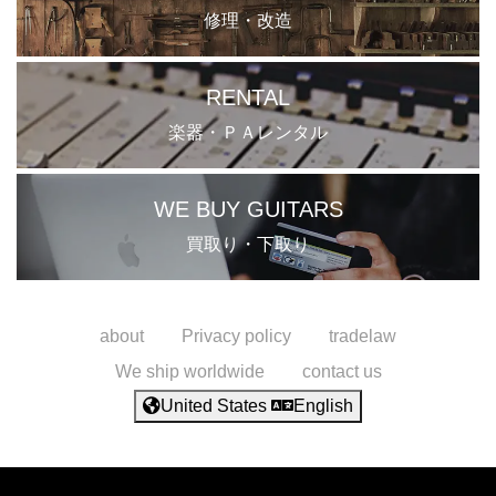
修理・改造
RENTAL
楽器・ＰＡレンタル
WE BUY GUITARS
買取り・下取り
about
Privacy policy
tradelaw
We ship worldwide
contact us
United States
English