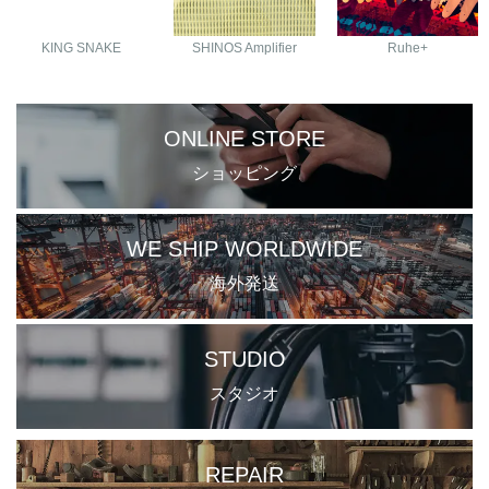
KING SNAKE
SHINOS Amplifier
Ruhe+
ONLINE STORE
ショッピング
WE SHIP WORLDWIDE
海外発送
STUDIO
スタジオ
REPAIR