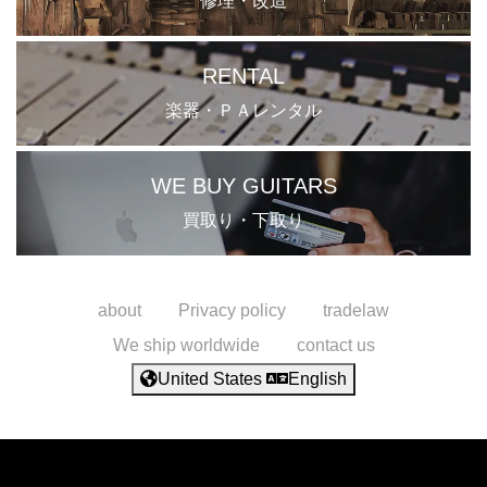
修理・改造
RENTAL
楽器・ＰＡレンタル
WE BUY GUITARS
買取り・下取り
about
Privacy policy
tradelaw
We ship worldwide
contact us
United States
English