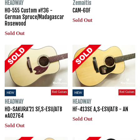
HEADWAY
Zemaitis
HO-555 Custom #Y36 -
CAM-60F
German Spruce/Madagascar
Sold Out
Rosewood
Sold Out
Red Guitars
Red Guitars
NEW
NEW
HEADWAY
HEADWAY
HD-SAKURA’21 SF,S-ESU/ATB
HF-413SE A,S-ESV/ATB - AN
#A02764
Sold Out
Sold Out