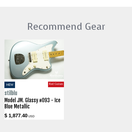
Recommend Gear
Red Guitars
NEW
stilblu
Model JM. Glassy #093 - Ice
Blue Metallic
$ 1,877.40
USD