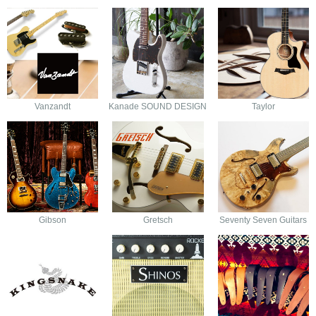
Vanzandt
Kanade SOUND DESIGN
Taylor
Gibson
Gretsch
Seventy Seven Guitars