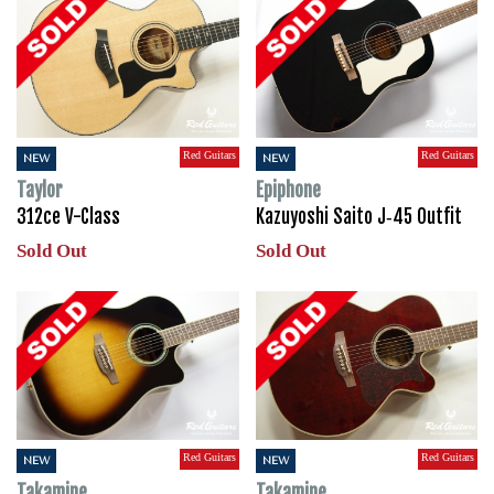
Red Guitars
Red Guitars
NEW
NEW
Taylor
Epiphone
312ce V-Class
Kazuyoshi Saito J‐45 Outfit
Sold Out
Sold Out
Red Guitars
Red Guitars
NEW
NEW
Takamine
Takamine