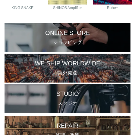
KING SNAKE
SHINOS Amplifier
Ruhe+
ONLINE STORE
ショッピング
WE SHIP WORLDWIDE
海外発送
STUDIO
スタジオ
REPAIR