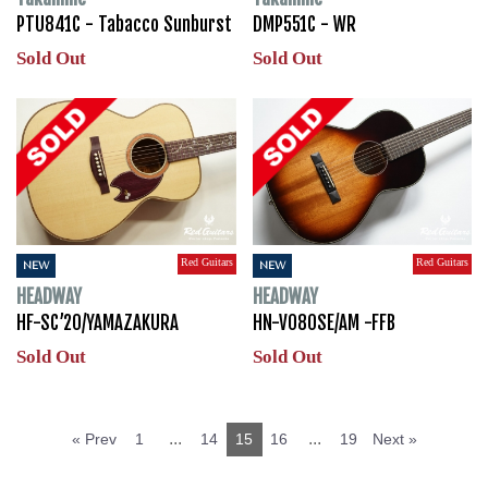
PTU841C - Tabacco Sunburst
DMP551C - WR
Sold Out
Sold Out
Red Guitars
Red Guitars
NEW
NEW
HEADWAY
HEADWAY
HF-SC’20/YAMAZAKURA
HN-V080SE/AM -FFB
Sold Out
Sold Out
...
...
« Prev
1
14
15
16
19
Next »