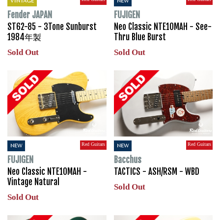
VINTAGE
NEW
Fender JAPAN
FUJIGEN
ST62-85 - 3Tone Sunburst
Neo Classic NTE10MAH - See-
1984年製
Thru Blue Burst
Sold Out
Sold Out
Red Guitars
Red Guitars
NEW
NEW
FUJIGEN
Bacchus
Neo Classic NTE10MAH -
TACTICS - ASH/RSM - WBD
Vintage Natural
Sold Out
Sold Out