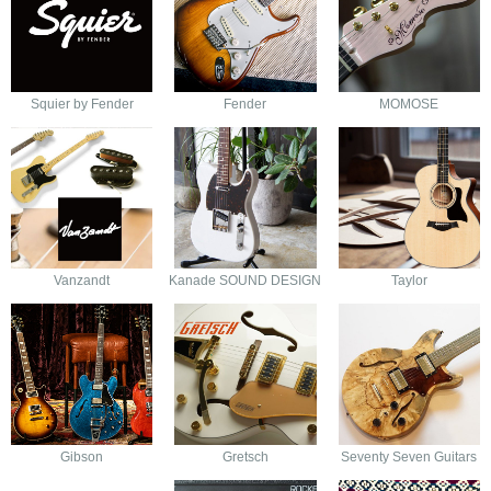
Squier by Fender
Fender
MOMOSE
Vanzandt
Kanade SOUND DESIGN
Taylor
Gibson
Gretsch
Seventy Seven Guitars