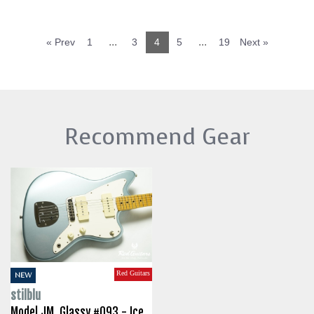
...
...
« Prev
1
3
4
5
19
Next »
Recommend Gear
Red Guitars
NEW
stilblu
Model JM. Glassy #093 - Ice