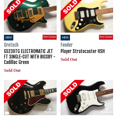
Red Guitars
Red Guitars
NEW
NEW
Gretsch
Fender
G5230TG ELECTROMATIC JET
Player Stratocaster HSH
FT SINGLE-CUT WITH BIGSBY -
Sold Out
Cadillac Green
Sold Out