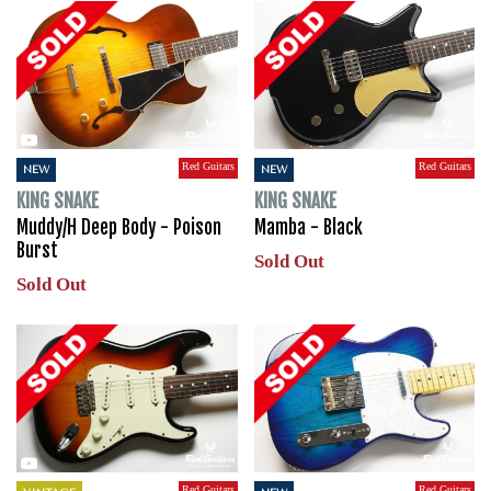
Red Guitars
Red Guitars
NEW
NEW
KING SNAKE
KING SNAKE
Muddy/H Deep Body - Poison
Mamba - Black
Burst
Sold Out
Sold Out
Red Guitars
Red Guitars