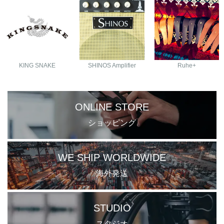
KING SNAKE
SHINOS Amplifier
Ruhe+
ONLINE STORE
ショッピング
WE SHIP WORLDWIDE
海外発送
STUDIO
スタジオ