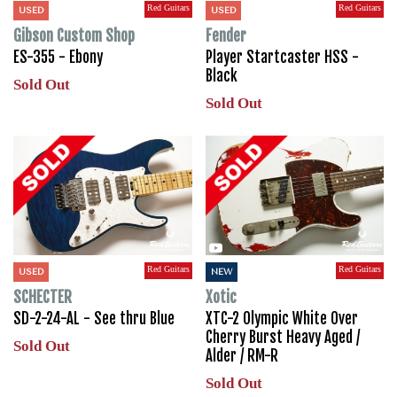
Red Guitars
Red Guitars
USED
USED
Gibson Custom Shop
Fender
ES-355 - Ebony
Player Startcaster HSS -
Black
Sold Out
Sold Out
Red Guitars
Red Guitars
USED
NEW
SCHECTER
Xotic
SD-2-24-AL - See thru Blue
XTC-2 Olympic White Over
Cherry Burst Heavy Aged /
Sold Out
Alder / RM-R
Sold Out