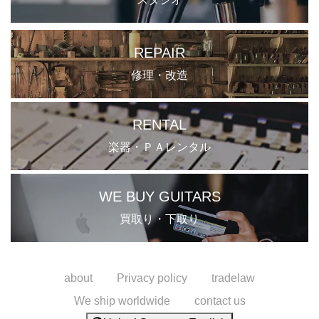
REPAIR
修理・改造
RENTAL
楽器・ＰＡレンタル
WE BUY GUITARS
買取り・下取り
about
Privacy policy
tradelaw
We ship worldwide
contact us