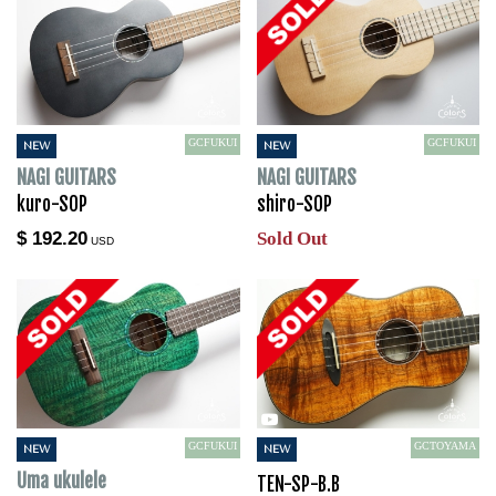
GCFUKUI
GCFUKUI
NEW
NEW
NAGI GUITARS
NAGI GUITARS
kuro-SOP
shiro-SOP
$ 192.20
Sold Out
USD
GCFUKUI
GCTOYAMA
NEW
NEW
Uma ukulele
TEN-SP-B.B