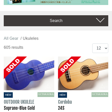
Search
All Gear
Ukuleles
605 results
GCTAKAOKA
GCTAKAOKA
NEW
NEW
OUTDOOR UKULELE
Cordoba
Soprano-Blue Gold
24S