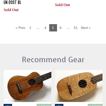
UK-20ST BL
Sold Out
Sold Out
...
...
« Prev
1
4
5
6
51
Next »
Recommend Gear
GCTOYAMA
GCTOYAMA