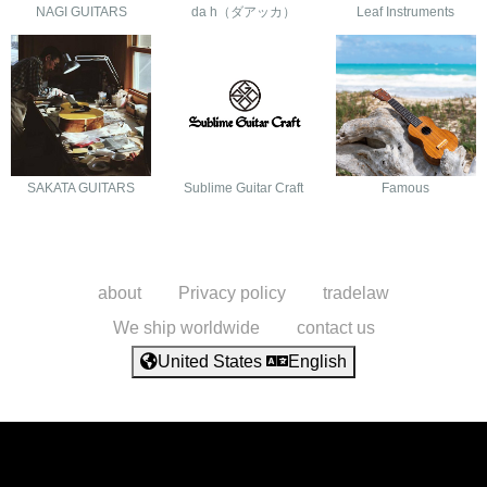
NAGI GUITARS
da h（ダアッカ）
Leaf Instruments
SAKATA GUITARS
Sublime Guitar Craft
Famous
about
Privacy policy
tradelaw
We ship worldwide
contact us
United States
English