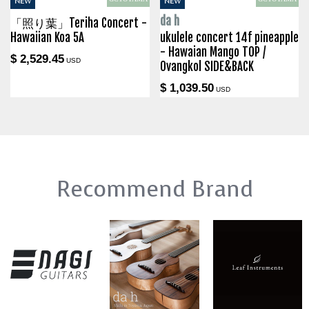
NEW
NEW
da h
「照り葉」Teriha Concert -
Hawaiian Koa 5A
ukulele concert 14f pineapple
- Hawaian Mango TOP /
$ 2,529.45
USD
Ovangkol SIDE&BACK
$ 1,039.50
USD
Recommend Brand