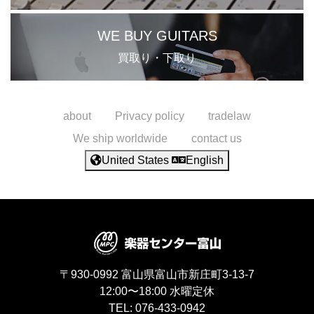
WE BUY GUITARS
買取り・下取り
about
Privacy policy
tradelaw
We ship worldwide
contact us
United States
English
〒930-0992
富山県富山市新庄町3-13-7
12:00〜18:00
水曜定休
TEL:
076-433-0942