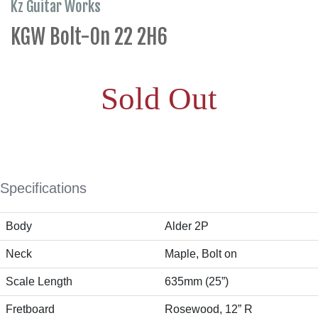
Kz Guitar Works
KGW Bolt-On 22 2H6
Sold Out
Specifications
Body
Alder 2P
Neck
Maple, Bolt on
Scale Length
635mm (25”)
Fretboard
Rosewood, 12” R