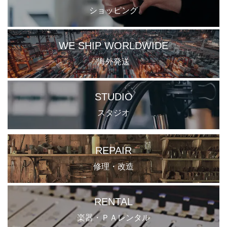
ショッピング
WE SHIP WORLDWIDE
海外発送
STUDIO
スタジオ
REPAIR
修理・改造
RENTAL
楽器・ＰＡレンタル