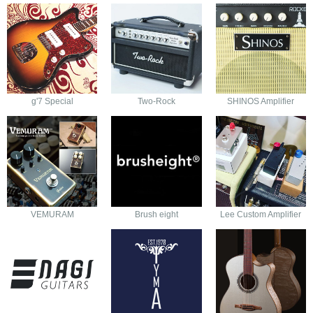
g'7 Special
Two-Rock
SHINOS Amplifier
VEMURAM
Brush eight
Lee Custom Amplifier