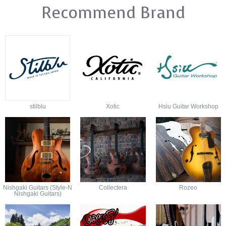
Recommend Brand
stilblu
Xotic
Hsiu Guitar Workshop
Nishgaki Guitars (Style-N
Collectera
Rozeo
Nishgaki Guitars)