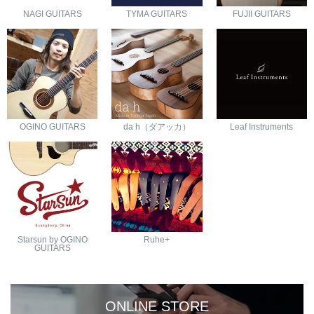
NAGI GUITARS
TYMA GUITARS
FUJII GUITARS
OGINO GUITARS
da h（ダアッカ）
Leaf Instruments
Starsun by OGINO
Ruhe+
GUITARS
ONLINE STORE