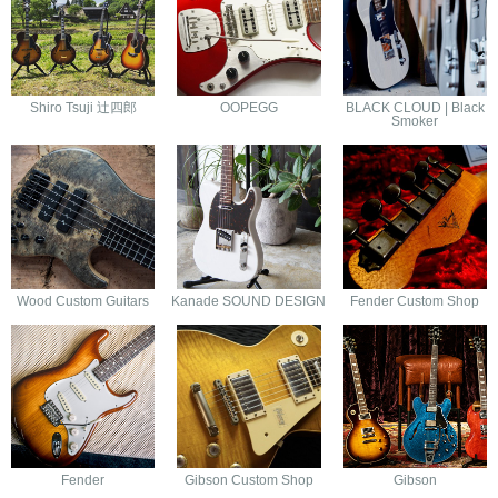
Shiro Tsuji 辻四郎
OOPEGG
BLACK CLOUD | Black
Smoker
Wood Custom Guitars
Kanade SOUND DESIGN
Fender Custom Shop
Fender
Gibson Custom Shop
Gibson