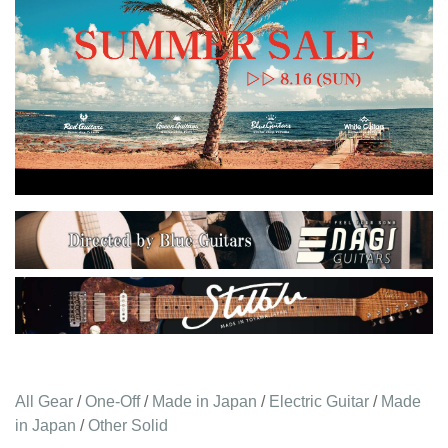
All Gear
/
One-Off
/
Made in Japan
/
Electric Guitar
/
Made
in Japan
/
Other Solid