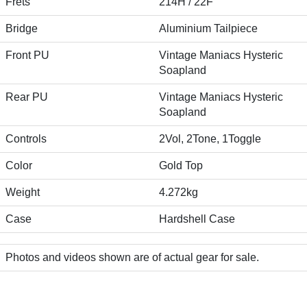
Frets
214H / 22F
Bridge
Aluminium Tailpiece
Front PU
Vintage Maniacs Hysteric
Soapland
Rear PU
Vintage Maniacs Hysteric
Soapland
Controls
2Vol, 2Tone, 1Toggle
Color
Gold Top
Weight
4.272kg
Case
Hardshell Case
Photos and videos shown are of actual gear for sale.