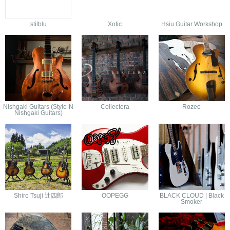
stilblu
Xotic
Hsiu Guitar Workshop
Nishgaki Guitars (Style-N
Collectera
Rozeo
Nishgaki Guitars)
Shiro Tsuji 辻四郎
OOPEGG
BLACK CLOUD | Black
Smoker