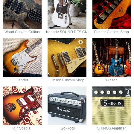
Wood Custom Guitars
Kanade SOUND DESIGN
Fender Custom Shop
Fender
Gibson Custom Shop
Gibson
g'7 Special
Two-Rock
SHINOS Amplifier