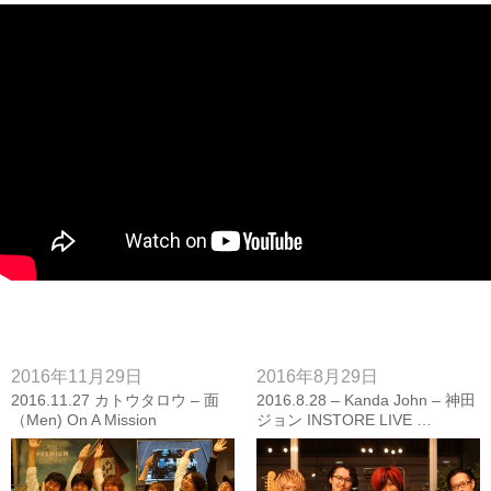
2016年11月29日
2016年8月29日
2016.11.27 カトウタロウ – 面
2016.8.28 – Kanda John – 神田
（Men) On A Mission
ジョン INSTORE LIVE …
LIVE【PHOTO &VIDEO
featuring “g7 Special”【フォト
REPORT】
レポート】