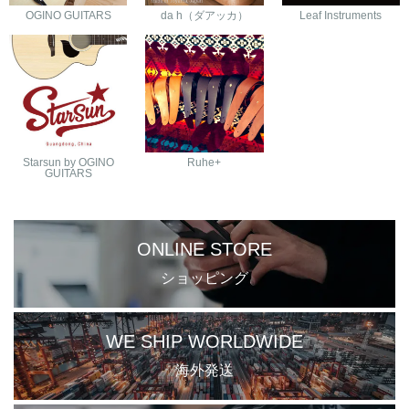
OGINO GUITARS
da h（ダアッカ）
Leaf Instruments
Starsun by OGINO
Ruhe+
GUITARS
ONLINE STORE
ショッピング
WE SHIP WORLDWIDE
海外発送