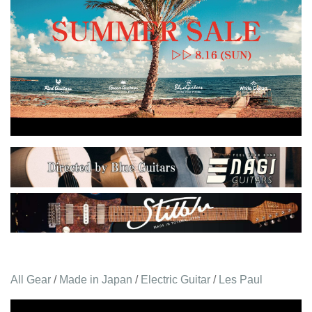
All Gear
/
Made in Japan
/
Electric Guitar
/
Les Paul