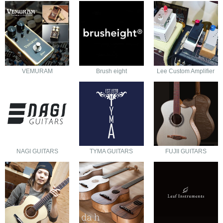
VEMURAM
Brush eight
Lee Custom Amplifier
NAGI GUITARS
TYMA GUITARS
FUJII GUITARS