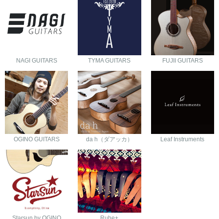
NAGI GUITARS
TYMA GUITARS
FUJII GUITARS
OGINO GUITARS
da h（ダアッカ）
Leaf Instruments
Starsun by OGINO
Ruhe+