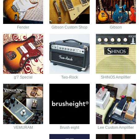
Fender
Gibson Custom Shop
Gibson
g'7 Special
Two-Rock
SHINOS Amplifier
VEMURAM
Brush eight
Lee Custom Amplifier