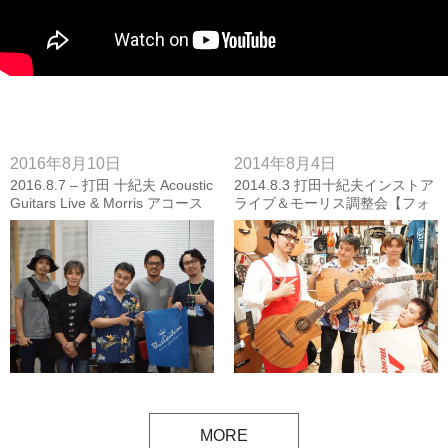
2016年8月10日
2014年8月4日
2016.8.7 – 打田 十紀夫 Acoustic
2014.8.3 打田十紀夫インストア
Guitars Live & Morris アコース
ライブ＆モーリス調整会【フォ
ティックギター調整会【フォト
トレポート】
レポート】
MORE