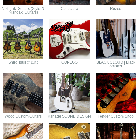
Nishgaki Guitars (Style-N
Collectera
Rozeo
Nishgaki Guitars)
Shiro Tsuji 辻四郎
OOPEGG
BLACK CLOUD | Black
Smoker
Wood Custom Guitars
Kanade SOUND DESIGN
Fender Custom Shop