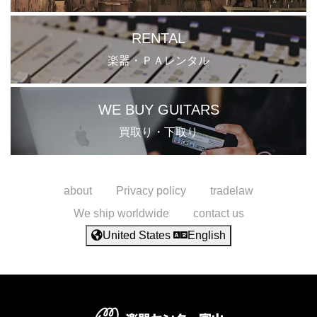
RENTAL
楽器・ＰＡレンタル
WE BUY GUITARS
買取り・下取り
about
Privacy policy
tradelaw
We ship worldwide
contact us
United States
English