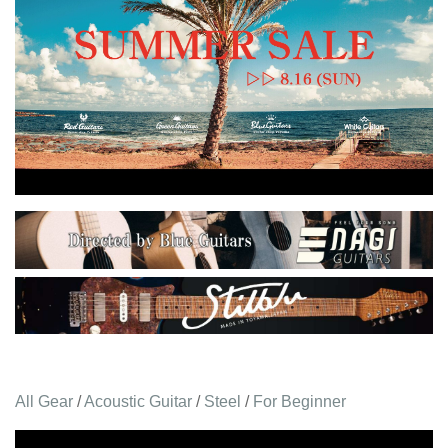
All Gear
/
Acoustic Guitar
/
Steel
/
For Beginner