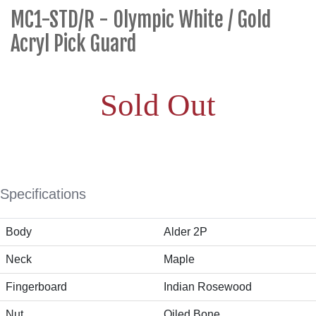
MC1-STD/R - Olympic White / Gold
Acryl Pick Guard
Sold Out
Specifications
Body
Alder 2P
Neck
Maple
Fingerboard
Indian Rosewood
Nut
Oiled Bone