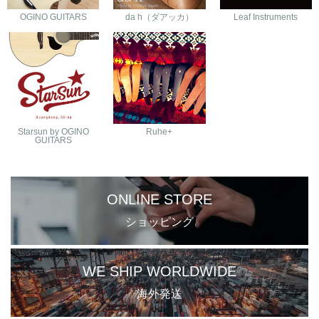
OGINO GUITARS
da h（ダアッカ）
Leaf Instruments
Starsun by OGINO
Ruhe+
GUITARS
ONLINE STORE
ショッピング
WE SHIP WORLDWIDE
海外発送