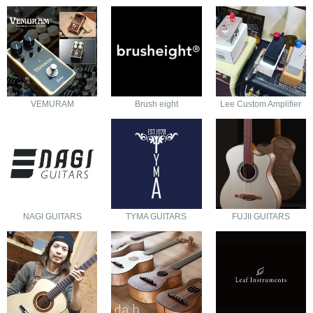
VEMURAM
Brush eight
Lee Custom Amplifier
NAGI GUITARS
TYMA GUITARS
FUJII GUITARS