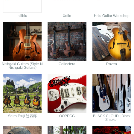
stilblu
Xotic
Hsiu Guitar Workshop
Nishgaki Guitars (Style-N
Collectera
Rozeo
Nishgaki Guitars)
Shiro Tsuji 辻四郎
OOPEGG
BLACK CLOUD | Black
Smoker