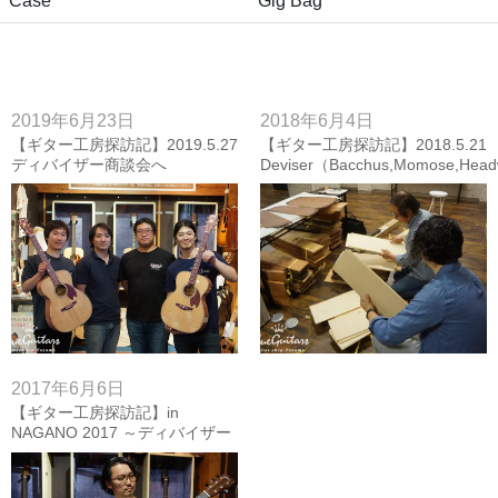
Case
Gig Bag
2019年6月23日
2018年6月4日
【ギター工房探訪記】2019.5.27
【ギター工房探訪記】2018.5.21
ディバイザー商談会へ
Deviser（Bacchus,Momose,Hea
へ
2017年6月6日
【ギター工房探訪記】in
NAGANO 2017 ～ディバイザー
編 Momose/Bacchus/HEADWAY