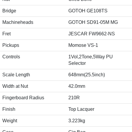
Bridge
GOTOH GE108TS
Machineheads
GOTOH SD91-05M MG
Fret
JESCAR FW9662-NS
Pickups
Momose VS-1
Controls
1Vol,2Tone,5Way PU
Selector
Scale Length
648mm(25.5inch)
Width at Nut
42.0mm
Fingerboard Radius
210R
Finish
Top Lacquer
Weight
3.223kg