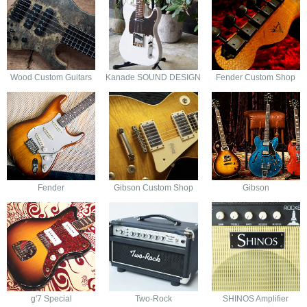
Wood Custom Guitars
Kanade SOUND DESIGN
Fender Custom Shop
Fender
Gibson Custom Shop
Gibson
g'7 Special
Two-Rock
SHINOS Amplifier