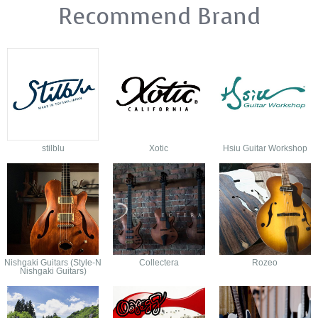
Recommend Brand
stilblu
Xotic
Hsiu Guitar Workshop
Nishgaki Guitars (Style-N
Collectera
Rozeo
Nishgaki Guitars)