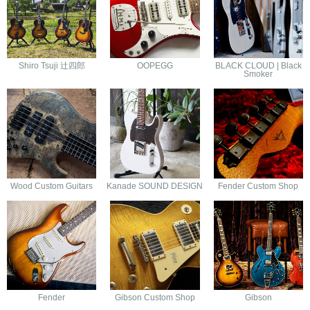
Shiro Tsuji 辻四郎
OOPEGG
BLACK CLOUD | Black
Smoker
Wood Custom Guitars
Kanade SOUND DESIGN
Fender Custom Shop
Fender
Gibson Custom Shop
Gibson