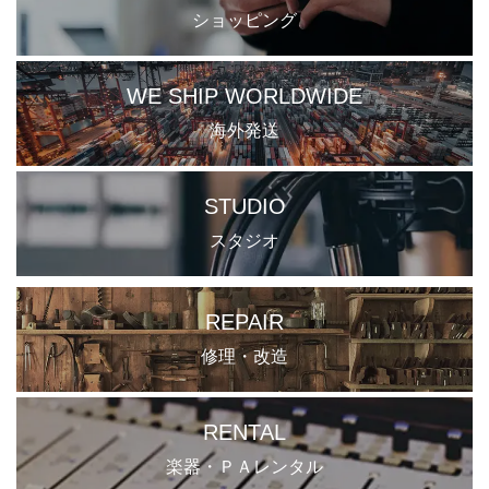
ショッピング
WE SHIP WORLDWIDE
海外発送
STUDIO
スタジオ
REPAIR
修理・改造
RENTAL
楽器・ＰＡレンタル