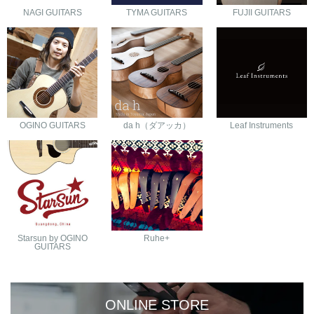
NAGI GUITARS
TYMA GUITARS
FUJII GUITARS
OGINO GUITARS
da h（ダアッカ）
Leaf Instruments
Starsun by OGINO
Ruhe+
GUITARS
ONLINE STORE