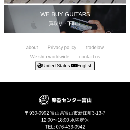
WE BUY GUITARS
買取り・下取り
about
Privacy policy
tradelaw
We ship worldwide
contact us
United States
English
〒930-0992
富山県富山市新庄町3-13-7
12:00〜18:00
水曜定休
TEL:
076-433-0942