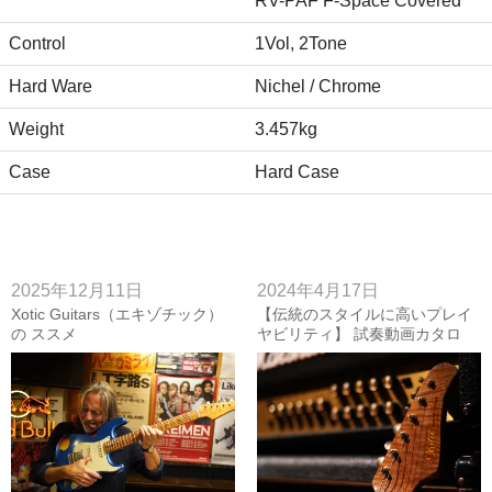
RV-PAF F-Space Covered
Control
1Vol, 2Tone
Hard Ware
Nichel / Chrome
Weight
3.457kg
Case
Hard Case
2025年12月11日
2024年4月17日
Xotic Guitars（エキゾチック）
【伝統のスタイルに高いプレイ
の ススメ
ヤビリティ】 試奏動画カタロ
グ：Xotic編 ※4/17更新