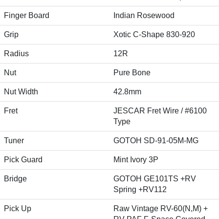
Finger Board
Indian Rosewood
Grip
Xotic C-Shape 830-920
Radius
12R
Nut
Pure Bone
Nut Width
42.8mm
Fret
JESCAR Fret Wire / #6100
Type
Tuner
GOTOH SD-91-05M-MG
Pick Guard
Mint Ivory 3P
Bridge
GOTOH GE101TS +RV
Spring +RV112
Pick Up
Raw Vintage RV-60(N,M) +