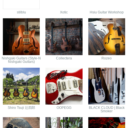
stilblu
Xotic
Hsiu Guitar Workshop
Nishgaki Guitars (Style-N
Collectera
Rozeo
Nishgaki Guitars)
Shiro Tsuji 辻四郎
OOPEGG
BLACK CLOUD | Black
Smoker