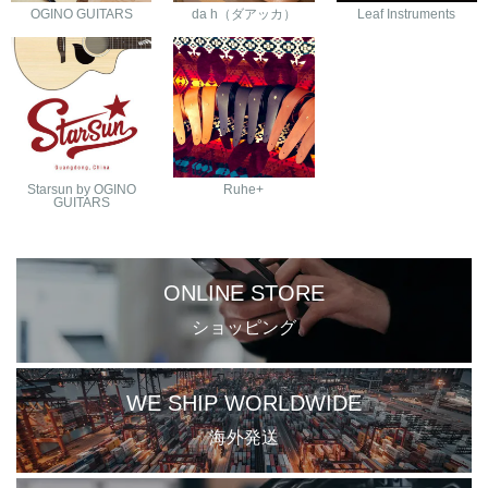
OGINO GUITARS
da h（ダアッカ）
Leaf Instruments
Starsun by OGINO
Ruhe+
GUITARS
ONLINE STORE
ショッピング
WE SHIP WORLDWIDE
海外発送