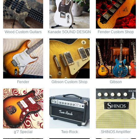
Wood Custom Guitars
Kanade SOUND DESIGN
Fender Custom Shop
Fender
Gibson Custom Shop
Gibson
g'7 Special
Two-Rock
SHINOS Amplifier