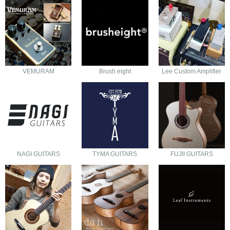
VEMURAM
Brush eight
Lee Custom Amplifier
NAGI GUITARS
TYMA GUITARS
FUJII GUITARS