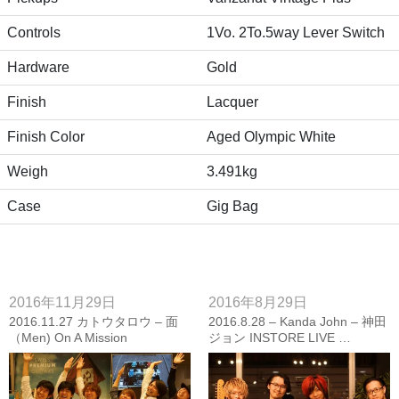
Controls
1Vo. 2To.5way Lever Switch
Hardware
Gold
Finish
Lacquer
Finish Color
Aged Olympic White
Weigh
3.491kg
Case
Gig Bag
2016年11月29日
2016年8月29日
2016.11.27 カトウタロウ – 面
2016.8.28 – Kanda John – 神田
（Men) On A Mission
ジョン INSTORE LIVE …
LIVE【PHOTO &VIDEO
featuring “g7 Special”【フォト
REPORT】
レポート】