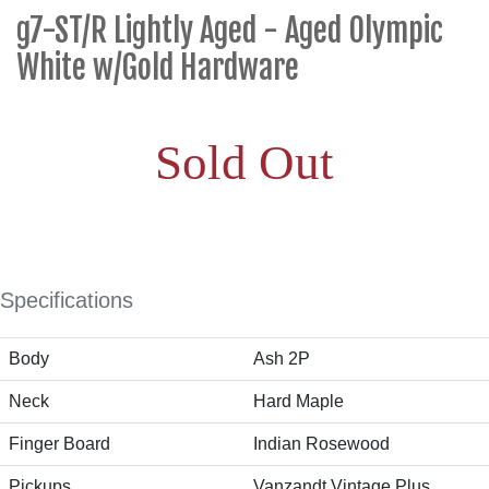
g7-ST/R Lightly Aged - Aged Olympic
White w/Gold Hardware
Sold Out
Specifications
Body
Ash 2P
Neck
Hard Maple
Finger Board
Indian Rosewood
Pickups
Vanzandt Vintage Plus