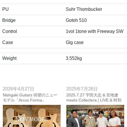
PU
Suhr Thornbucker
Bridge
Gotoh 510
Control
1vol 1tone with Freeway SW
Case
Gig case
Weight
3.552kg
2026年4月27日
2025年7月28日
Nishgaki Guitars 待望のニュー
2025.7.27 宇田大志 & 宮地遼
モデル「Arcus Forma」
meets Collectera | LIVE & 特別
個人レッスン 【Photo Report】