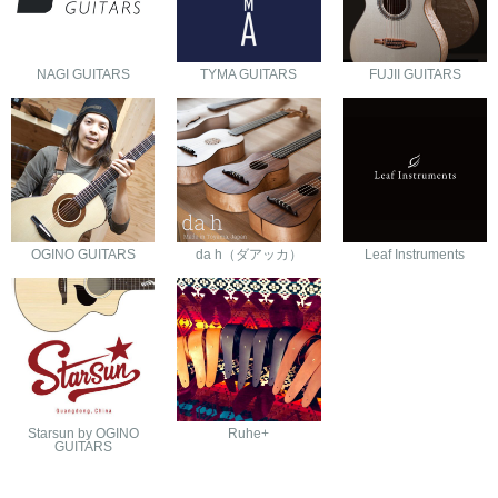
NAGI GUITARS
TYMA GUITARS
FUJII GUITARS
OGINO GUITARS
da h（ダアッカ）
Leaf Instruments
Starsun by OGINO
Ruhe+
GUITARS