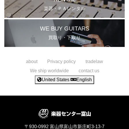
楽器・ＰＡレンタル
WE BUY GUITARS
買取り・下取り
about
Privacy policy
tradelaw
We ship worldwide
contact us
United States
English
〒930-0992
富山県富山市新庄町3-13-7