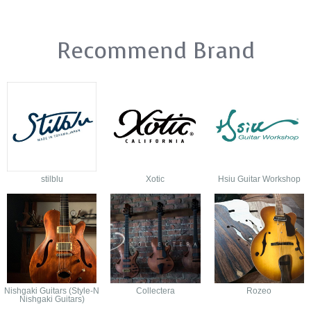
Recommend Brand
stilblu
Xotic
Hsiu Guitar Workshop
Nishgaki Guitars (Style-N
Collectera
Rozeo
Nishgaki Guitars)