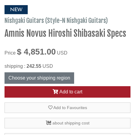
NEW
Nishgaki Guitars (Style-N Nishgaki Guitars)
Amnis Novus Hiroshi Shibasaki Specs
$ 4,851.00
Price
USD
shipping :
242.55
USD
Choose your shipping region
Add to cart
Add to Favourites
about shipping cost