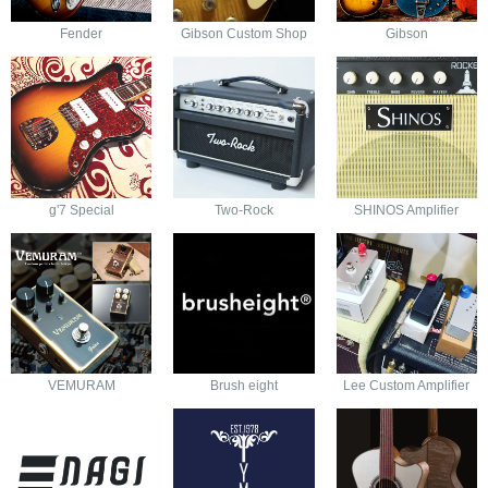
Fender
Gibson Custom Shop
Gibson
g'7 Special
Two-Rock
SHINOS Amplifier
VEMURAM
Brush eight
Lee Custom Amplifier