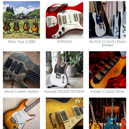
Shiro Tsuji 辻四郎
OOPEGG
BLACK CLOUD | Black
Smoker
Wood Custom Guitars
Kanade SOUND DESIGN
Fender Custom Shop